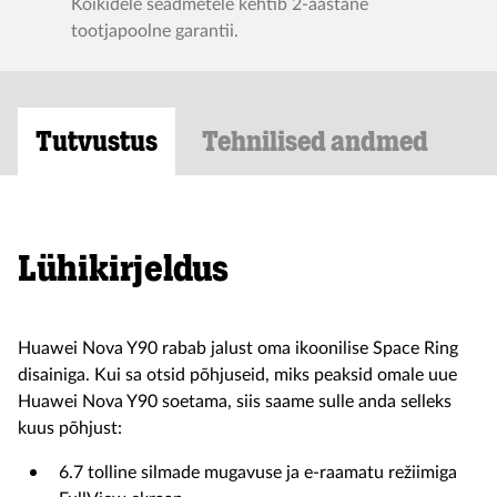
Kõikidele seadmetele kehtib 2-aastane
tootjapoolne garantii.
Tutvustus
Tehnilised andmed
Lühikirjeldus
Huawei Nova Y90 rabab jalust oma ikoonilise Space Ring
disainiga. Kui sa otsid põhjuseid, miks peaksid omale uue
Huawei Nova Y90 soetama, siis saame sulle anda selleks
kuus põhjust:
6.7 tolline silmade mugavuse ja e-raamatu režiimiga