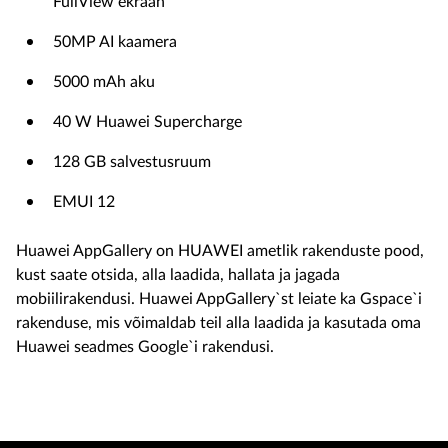
FullView ekraan
50MP AI kaamera
5000 mAh aku
40 W Huawei Supercharge
128 GB salvestusruum
EMUI 12
Huawei AppGallery on HUAWEI ametlik rakenduste pood,
kust saate otsida, alla laadida, hallata ja jagada
mobiilirakendusi. Huawei AppGallery`st leiate ka Gspace`i
rakenduse, mis võimaldab teil alla laadida ja kasutada oma
Huawei seadmes Google`i rakendusi.