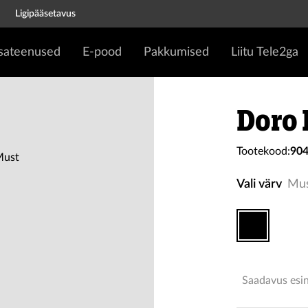
Ligipääsetavus
isateenused
E-pood
Pakkumised
Liitu Tele2ga
Doro 
Tootekood:
90
Vali värv
Mu
Saadavus esi