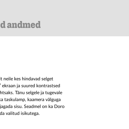
ed andmed
t neile kes hindavad selget
 ekraan ja suured kontrastsed
htsaks. Tänu selgele ja tugevale
 ka taskulamp, kaamera välguga
jagada sisu. Seadmel on ka Doro
a valitud isikutega.