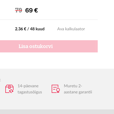
Soodushind
79
69 €
2.36 €
/
48 kuud
Ava kalkulaator
Lisa ostukorvi
t
14-päevane
Muretu 2-
tagastusõigus
aastane garantii