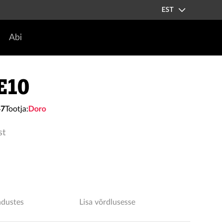
EST
Abi
E10
47
Tootja:
Doro
st
ndustes
Lisa võrdlusesse