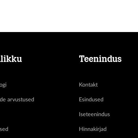
likku
Teenindus
ogi
Kontakt
ide arvustused
Esindused
d
Iseteenindus
sed
Hinnakirjad