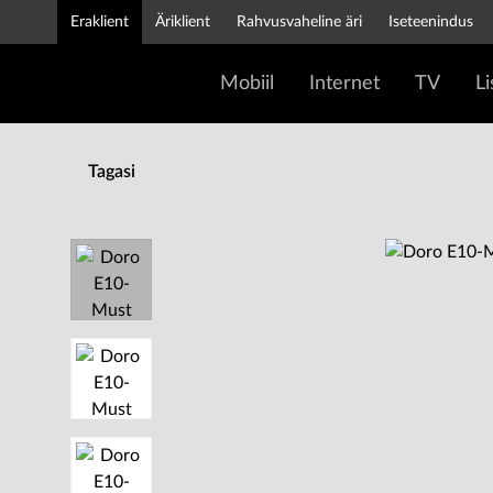
Eraklient
Äriklient
Rahvusvaheline äri
Iseteenindus
Mobiil
Internet
TV
L
Tagasi