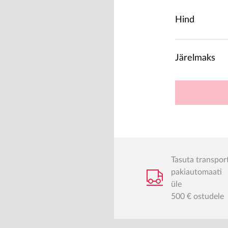
Hind
Järelmaks
Tasuta transpor
pakiautomaati
üle
500 € ostudele