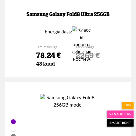
Samsung Galaxy Fold8 Ultra 256GB
Energiaklass:
Järelmaksuga
Täishinnaga
78.24 €
2269 €
48 kuud
UUS
VANA UUEKS
SMART RENT