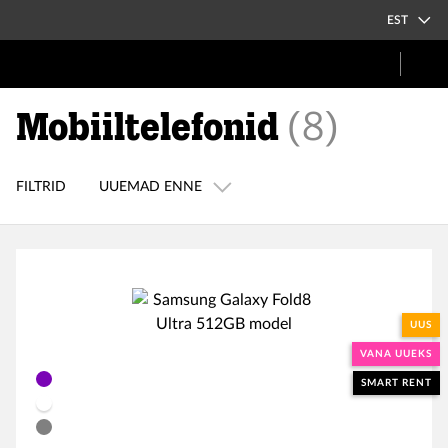
EST
Mobiiltelefonid
(
8
)
FILTRID
UUEMAD ENNE
UUS
VANA UUEKS
SMART RENT