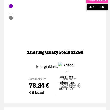
VANA UUEKS
SMART RENT
Samsung Galaxy Fold8 512GB
Energiaklass:
Järelmaksuga
Täishinnaga
78.24 €
2269 €
48 kuud