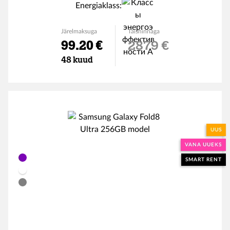
Energiaklass:
Järelmaksuga
Täishinnaga
99.20 €
2879 €
48 kuud
UUS
VANA UUEKS
SMART RENT