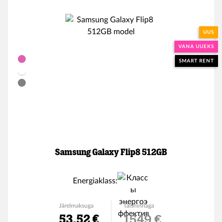
UUS
VANA UUEKS
SMART RENT
Samsung Galaxy Flip8 512GB
Energiaklass:
Järelmaksuga
Täishinnaga
53.52 €
1549 €