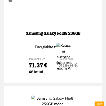
Samsung Galaxy Fold8 256GB
Energiaklass:
Järelmaksuga
Täishinnaga
71.37 €
2069 €
48 kuud
UUS