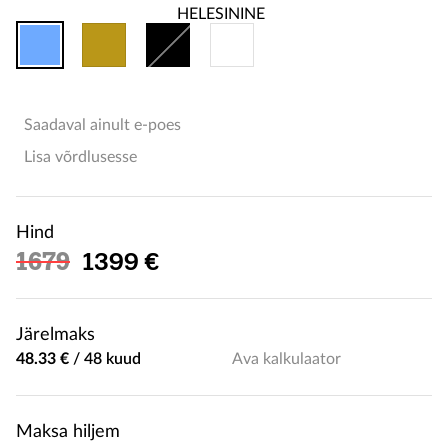
Saadaval ainult e-poes
Lisa võrdlusesse
Hind
Soodushind
1679
1399 €
Järelmaks
48.33 €
/
48 kuud
Ava kalkulaator
Maksa hiljem