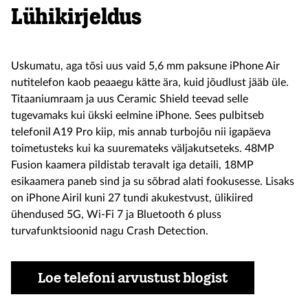
Lühikirjeldus
Uskumatu, aga tõsi uus vaid 5,6 mm paksune iPhone Air
nutitelefon kaob peaaegu kätte ära, kuid jõudlust jääb üle.
Titaaniumraam ja uus Ceramic Shield teevad selle
tugevamaks kui ükski eelmine iPhone. Sees pulbitseb
telefonil A19 Pro kiip, mis annab turbojõu nii igapäeva
toimetusteks kui ka suuremateks väljakutseteks. 48MP
Fusion kaamera pildistab teravalt iga detaili, 18MP
esikaamera paneb sind ja su sõbrad alati fookusesse. Lisaks
on iPhone Airil kuni 27 tundi akukestvust, ülikiired
ühendused 5G, Wi-Fi 7 ja Bluetooth 6 pluss
turvafunktsioonid nagu Crash Detection.
Loe telefoni arvustust blogist