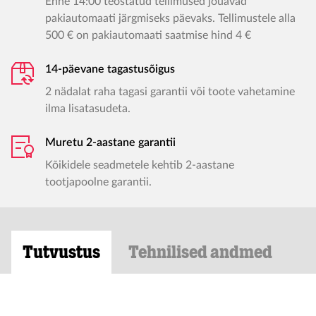
Enne 14:00 teostatud tellimused jõuavad
pakiautomaati järgmiseks päevaks. Tellimustele alla
500 € on pakiautomaati saatmise hind 4 €
14-päevane tagastusõigus
2 nädalat raha tagasi garantii või toote vahetamine
ilma lisatasudeta.
Muretu 2-aastane garantii
Kõikidele seadmetele kehtib 2-aastane
tootjapoolne garantii.
Tutvustus
Tehnilised andmed