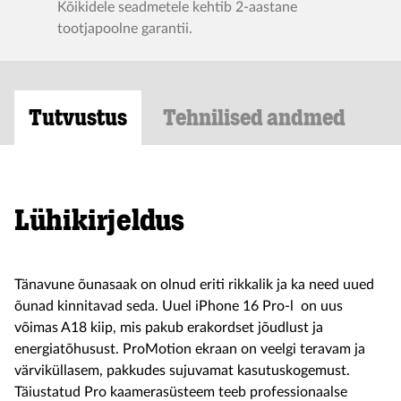
Kõikidele seadmetele kehtib 2-aastane
tootjapoolne garantii.
Tutvustus
Tehnilised andmed
Lühikirjeldus
Tänavune õunasaak on olnud eriti rikkalik ja ka need uued
õunad kinnitavad seda. Uuel iPhone 16 Pro-l on uus
võimas A18 kiip, mis pakub erakordset jõudlust ja
energiatõhusust. ProMotion ekraan on veelgi teravam ja
värviküllasem, pakkudes sujuvamat kasutuskogemust.
Täiustatud Pro kaamerasüsteem teeb professionaalse