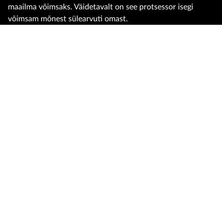
maailma võimsaks. Väidetavalt on see protsessor isegi
võimsam mõnest sülearvuti omast.