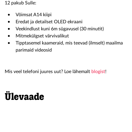
12 pakub Sulle:
Võimsat A14 kiipi
Eredat ja detailset OLED ekraani
Veekindlust kuni 6m sügavusel (30 minutit)
Mitmekülgset värvivalikut
Tipptasemel kaameraid, mis teevad (ilmselt) maailma
parimaid videosid
Mis veel telefoni juures uut? Loe lähemalt
blogist
!
Ülevaade