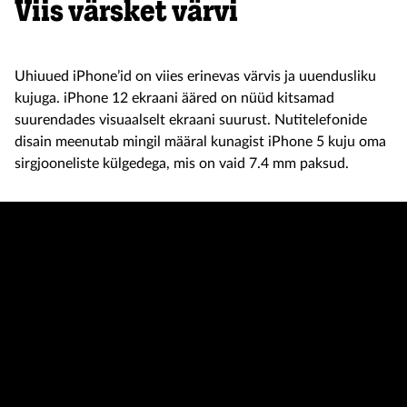
Viis värsket värvi
Uhiuued iPhone’id on viies erinevas värvis ja uuendusliku
kujuga. iPhone 12 ekraani ääred on nüüd kitsamad
suurendades visuaalselt ekraani suurust. Nutitelefonide
disain meenutab mingil määral kunagist iPhone 5 kuju oma
sirgjooneliste külgedega, mis on vaid 7.4 mm paksud.