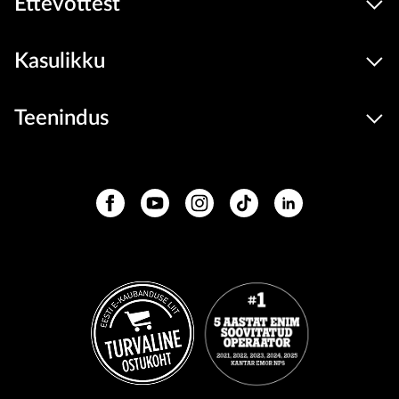
Ettevõttest
Kasulikku
Teenindus