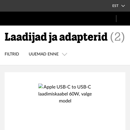
EST
Laadijad ja adapterid
(
2
)
FILTRID
UUEMAD ENNE