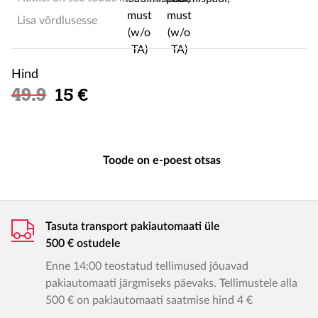
Lisa võrdlusesse
Hind
Soodushind
49.9
15 €
Toode on e-poest otsas
Tasuta transport pakiautomaati üle
500 € ostudele
Enne 14:00 teostatud tellimused jõuavad
pakiautomaati järgmiseks päevaks. Tellimustele alla
500 € on pakiautomaati saatmise hind 4 €