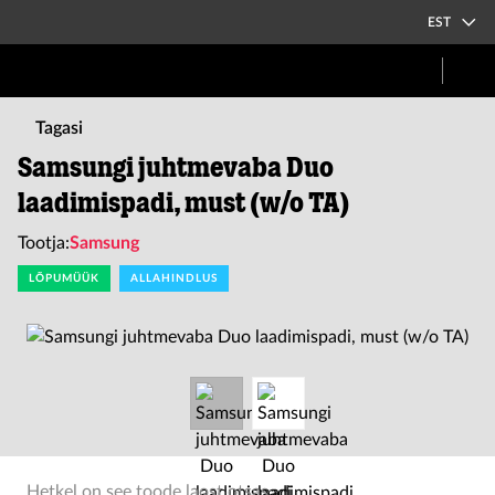
EST
Tagasi
Samsungi juhtmevaba Duo
laadimispadi, must (w/o TA)
Tootja:
Samsung
LÕPUMÜÜK
ALLAHINDLUS
Hetkel on see toode laost otsas