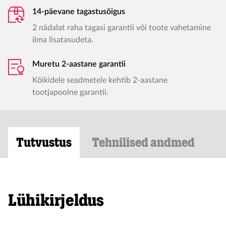
14-päevane tagastusõigus
2 nädalat raha tagasi garantii või toote vahetamine
ilma lisatasudeta.
Muretu 2-aastane garantii
Kõikidele seadmetele kehtib 2-aastane
tootjapoolne garantii.
Tutvustus
Tehnilised andmed
Lühikirjeldus