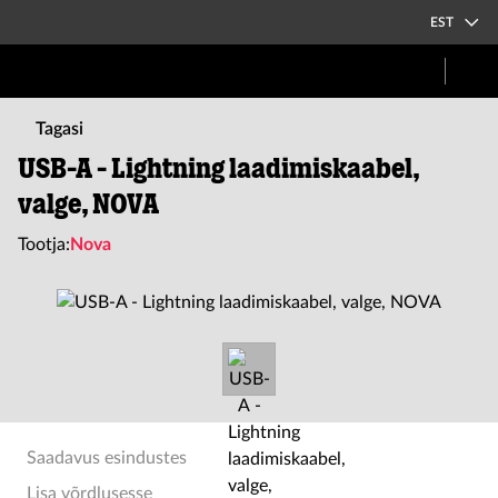
EST
Tagasi
USB-A - Lightning laadimiskaabel,
valge, NOVA
Tootja:
Nova
Saadavus esindustes
Lisa võrdlusesse