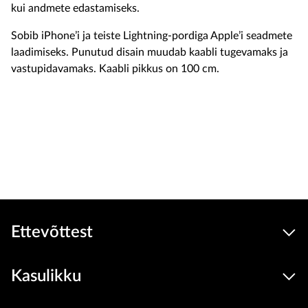
kui andmete edastamiseks.
Sobib iPhone’i ja teiste Lightning-pordiga Apple’i seadmete
laadimiseks. Punutud disain muudab kaabli tugevamaks ja
vastupidavamaks. Kaabli pikkus on 100 cm.
22.9 €
Seadmed
hind
Lisa ostukorvi
Ettevõttest
Kasulikku