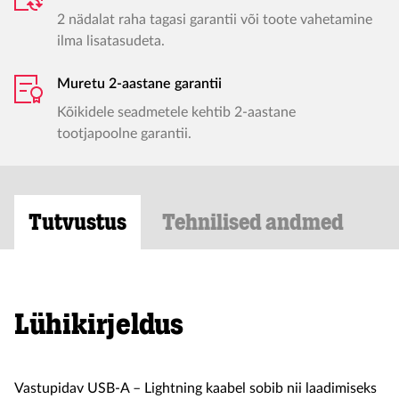
2 nädalat raha tagasi garantii või toote vahetamine
ilma lisatasudeta.
Muretu 2-aastane garantii
Kõikidele seadmetele kehtib 2-aastane
tootjapoolne garantii.
Tutvustus
Tehnilised andmed
Lühikirjeldus
Vastupidav USB-A – Lightning kaabel sobib nii laadimiseks