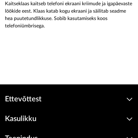
Kaitseklaas kaitseb telefoni ekraani kriimude ja igapäevaste
löökide eest. Klaas katab kogu ekraani ja säilitab seadme
hea puutetundlikkuse. Sobib kasutamiseks koos
telefoniümbrisega.
19.9 €
Seadmed
hind
Lisa ostukorvi
Ettevõttest
Kasulikku