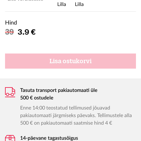
Hind
Soodushind
39
3.9 €
Lisa ostukorvi
Tasuta transport pakiautomaati üle
500 € ostudele
Enne 14:00 teostatud tellimused jõuavad
pakiautomaati järgmiseks päevaks. Tellimustele alla
500 € on pakiautomaati saatmise hind 4 €
14-päevane tagastusõigus