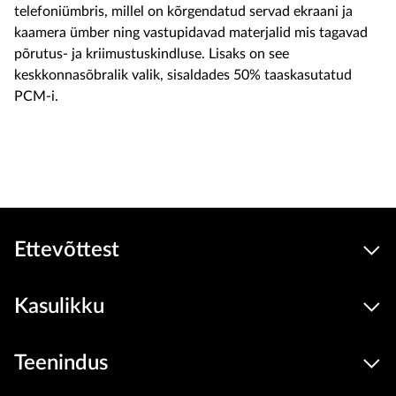
telefoniümbris, millel on kõrgendatud servad ekraani ja
kaamera ümber ning vastupidavad materjalid mis tagavad
põrutus- ja kriimustuskindluse. Lisaks on see
keskkonnasõbralik valik, sisaldades 50% taaskasutatud
PCM-i.
Soodu
39
3.9 €
Seadmed
hind
Lisa ostukorvi
Ettevõttest
Kasulikku
Teenindus