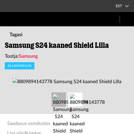
EST
Tagasi
Samsung S24 kaaned Shield Lilla
Tootja:
Samsung
ALLAHINDLUS
Saadavus esindustes
Lisa võrdlusesse