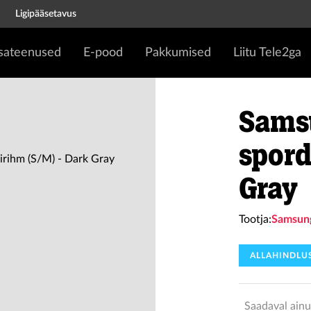
Ligipääsetavus
isateenused
E-pood
Pakkumised
Liitu Tele2ga
Sams
spord
Gray
Tootja:
Samsun
ALLAHINDLU
Saadaval ainu