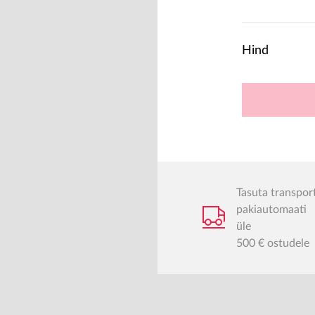
Hind
Tasuta transpor
pakiautomaati
üle
500 € ostudele