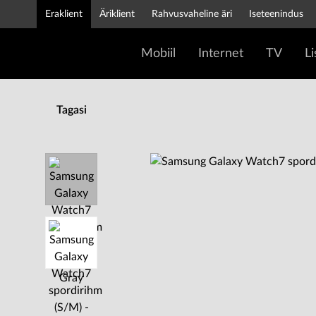
Eraklient
Äriklient
Rahvusvaheline äri
Iseteenindus
Mobiil
Internet
TV
L
Tagasi