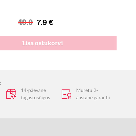
Soodushind
49.9
7.9 €
Lisa ostukorvi
t
14-päevane
Muretu 2-
tagastusõigus
aastane garantii