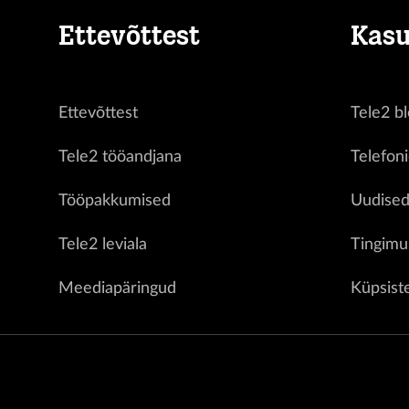
Ettevõttest
Kasu
Ettevõttest
Tele2 bl
Tele2 tööandjana
Telefon
Tööpakkumised
Uudise
Tele2 leviala
Tingimu
Meediapäringud
Küpsist