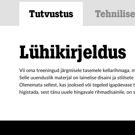
Tutvustus
Tehnilis
Lühikirjeldus
Vii oma treeningud järgmisele tasemele kellarihmaga,
Selle uuenduslik materjal on lainelise disaini ja stiilset
Olenemata sellest, kas jooksed või tegeled igapäevase t
higistada, sest tänu uuele hingavale rihmadisainile, on 