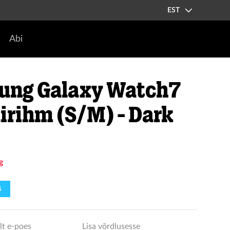
EST
Abi
ung Galaxy Watch7
irihm (S/M) - Dark
g
S
lt e-poes
Lisa võrdlusesse