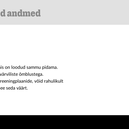
ed andmed
 mis on loodud sammu pidama.
e värviliste õmblustega.
reeningplaanide, võid rahulikult
see seda väärt.
Se