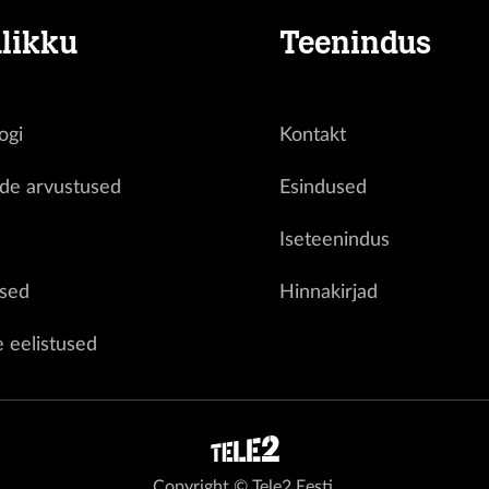
likku
Teenindus
ogi
Kontakt
ide arvustused
Esindused
d
Iseteenindus
sed
Hinnakirjad
e eelistused
Copyright © Tele2 Eesti.