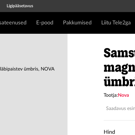
Ligipääsetavus
isateenused
E-pood
Pakkumised
Liitu Tele2ga
Sams
magne
ümbr
Tootja:
Nova
Saadavus esi
Hind