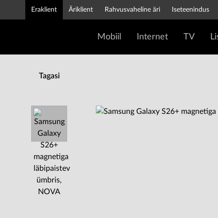
Eraklient
Äriklient
Rahvusvaheline äri
Iseteenindus
Mobiil
Internet
TV
L
Tagasi