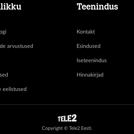
likku
Teenindus
ogi
Kontakt
ide arvustused
Esindused
d
Iseteenindus
sed
Hinnakirjad
e eelistused
Copyright © Tele2 Eesti.