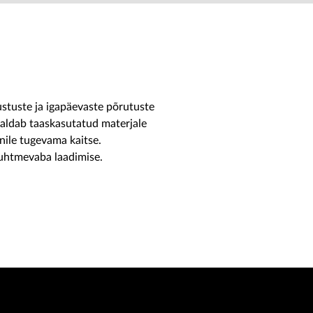
ustuste ja igapäevaste põrutuste
isaldab taaskasutatud materjale
nile tugevama kaitse.
juhtmevaba laadimise.