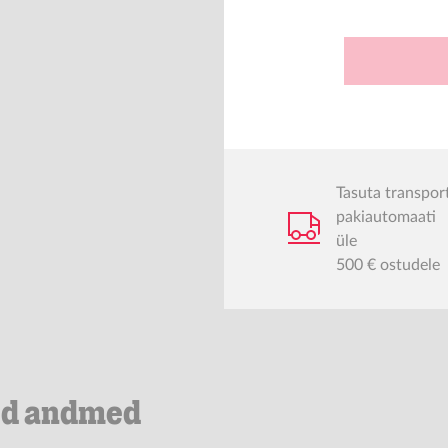
Tasuta transpor
pakiautomaati
üle
500 € ostudele
ed andmed