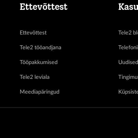
Ettevõttest
Kasu
Ettevõttest
Tele2 bl
Tele2 tööandjana
Telefon
Tööpakkumised
Uudise
Tele2 leviala
Tingimu
Meediapäringud
Küpsist