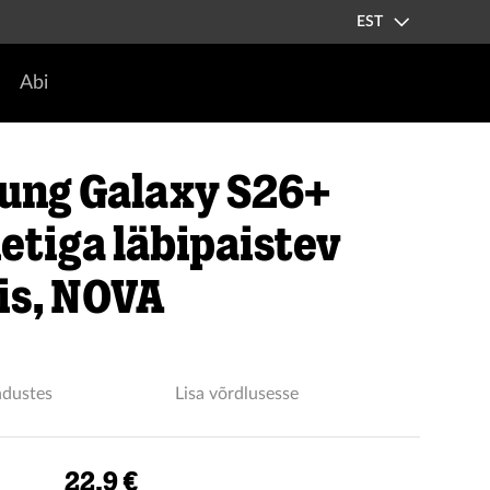
EST
Abi
ung Galaxy S26+
tiga läbipaistev
is, NOVA
ndustes
Lisa võrdlusesse
22.9 €