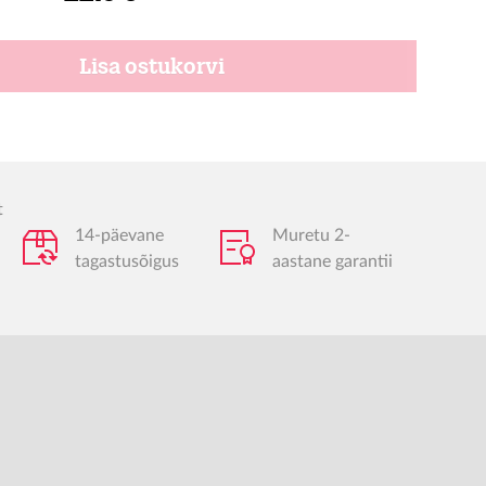
Lisa ostukorvi
t
14-päevane
Muretu 2-
tagastusõigus
aastane garantii