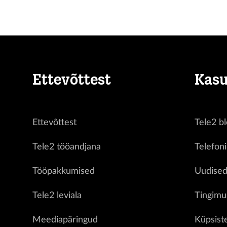
Ettevõttest
Kasu
Ettevõttest
Tele2 bl
Tele2 tööandjana
Telefon
Tööpakkumised
Uudise
Tele2 leviala
Tingimu
Meediapäringud
Küpsist