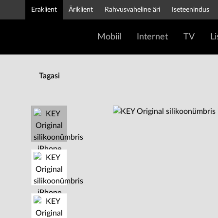
Eraklient
Äriklient
Rahvusvaheline äri
Iseteenindus
Mobiil
Internet
TV
L
Tagasi