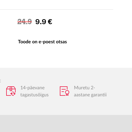
Soodushind
24.9
9.9 €
Toode on e-poest otsas
t
14-päevane
Muretu 2-
tagastusõigus
aastane garantii