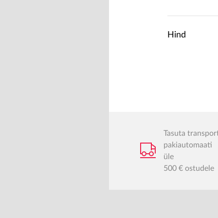
Hind
Tasuta transpor
pakiautomaati
üle
500 € ostudele