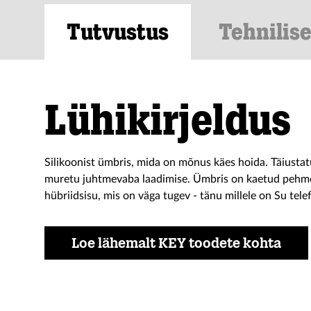
Tutvustus
Tehnilis
Lühikirjeldus
Silikoonist ümbris, mida on mõnus käes hoida. Täiusta
muretu juhtmevaba laadimise. Ümbris on kaetud pehme 
hübriidsisu, mis on väga tugev - tänu millele on Su tele
Loe lähemalt KEY toodete kohta