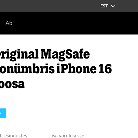
EST
Abi
riginal MagSafe
oonümbris iPhone 16
roosa
S
lt esindustes
Lisa võrdlusesse