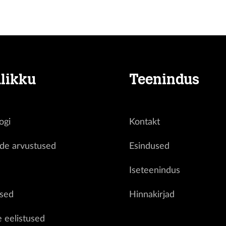
Sead
hi
likku
Teenindus
ogi
Kontakt
ide arvustused
Esindused
d
Iseteenindus
sed
Hinnakirjad
e eelistused