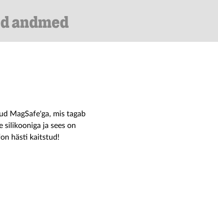
ed andmed
tud MagSafe'ga, mis tagab
silikooniga ja sees on
fon hästi kaitstud!