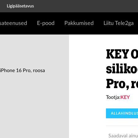
Ligipääsetavus
isateenused
E-pood
Pakkumised
Liitu Tele2ga
KEY O
silik
Pro, 
Tootja:
KEY
ALLAHINDLU
Saadaval ainu