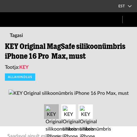
EST
Tagasi
KEY Original MagSafe silikoonümbris
iPhone 16 Pro Max, must
Tootja:
KEY
ALLAHINDLUS
Saadaval ainult esindustes