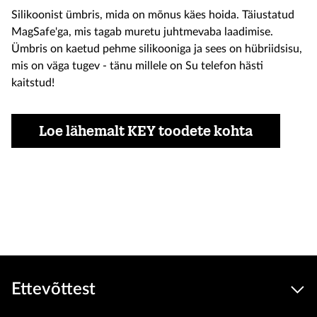
Silikoonist ümbris, mida on mõnus käes hoida. Täiustatud
MagSafe'ga, mis tagab muretu juhtmevaba laadimise.
Ümbris on kaetud pehme silikooniga ja sees on hübriidsisu,
mis on väga tugev - tänu millele on Su telefon hästi
kaitstud!
Loe lähemalt KEY toodete kohta
Soodu
24.9
9.9 €
Seadmed
hind
Toode on e-poest otsas
Ettevõttest