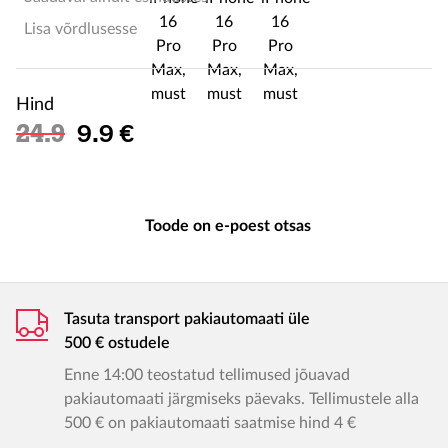
Lisa võrdlusesse
Hind
Soodushind
24.9
9.9 €
Toode on e-poest otsas
Tasuta transport pakiautomaati üle
500 € ostudele
Enne 14:00 teostatud tellimused jõuavad
pakiautomaati järgmiseks päevaks. Tellimustele alla
500 € on pakiautomaati saatmise hind 4 €