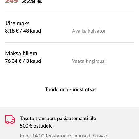
Soodushind
249
229 €
Järelmaks
8.18 €
/
48 kuud
Ava kalkulaator
Maksa hiljem
76.34 €
/
3 kuud
Vaata tingimusi
Toode on e-poest otsas
Tasuta transport pakiautomaati üle
500 € ostudele
Enne 14:00 teostatud tellimused jõuavad