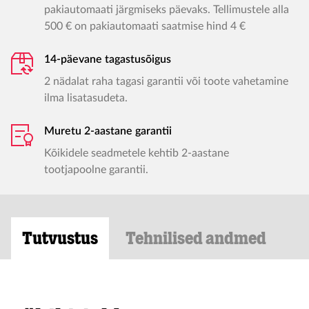
pakiautomaati järgmiseks päevaks. Tellimustele alla
500 € on pakiautomaati saatmise hind 4 €
14-päevane tagastusõigus
2 nädalat raha tagasi garantii või toote vahetamine
ilma lisatasudeta.
Muretu 2-aastane garantii
Kõikidele seadmetele kehtib 2-aastane
tootjapoolne garantii.
Tutvustus
Tehnilised andmed