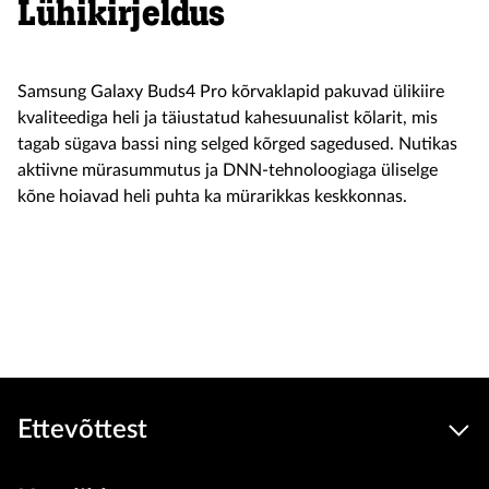
Lühikirjeldus
Samsung Galaxy Buds4 Pro kõrvaklapid pakuvad ülikiire
kvaliteediga heli ja täiustatud kahesuunalist kõlarit, mis
tagab sügava bassi ning selged kõrged sagedused. Nutikas
aktiivne mürasummutus ja DNN-tehnoloogiaga üliselge
kõne hoiavad heli puhta ka mürarikkas keskkonnas.
Soodus
249
229 €
Seadmed
hind
Toode on e-poest otsas
Ettevõttest