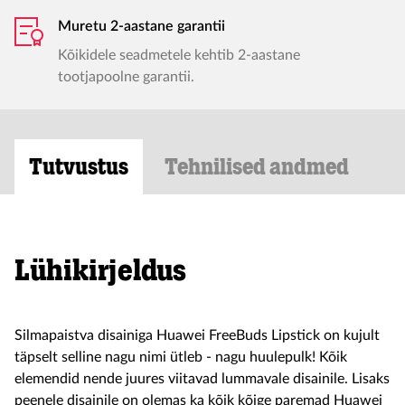
Muretu 2-aastane garantii
Kõikidele seadmetele kehtib 2-aastane
tootjapoolne garantii.
Tutvustus
Tehnilised andmed
Lühikirjeldus
Silmapaistva disainiga Huawei FreeBuds Lipstick on kujult
täpselt selline nagu nimi ütleb - nagu huulepulk! Kõik
elemendid nende juures viitavad lummavale disainile. Lisaks
peenele disainile on olemas ka kõik kõige paremad Huawei