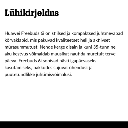
Lühikirjeldus
Huawei Freebuds 6i on stiilsed ja kompaktsed juhtmevabad
kõrvaklapid, mis pakuvad kvaliteetset heli ja aktiivset
mürasummutust. Nende kerge disain ja kuni 35-tunnine
aku kestvus võimaldab muusikat nautida muretult terve
päeva. Freebuds 6i sobivad hästi igapäevaseks
kasutamiseks, pakkudes sujuvat ühendust ja
puutetundlikke juhtimisvõimalusi.
Soodu
99
79 €
Seadmed
hind
Toode on e-poest otsas