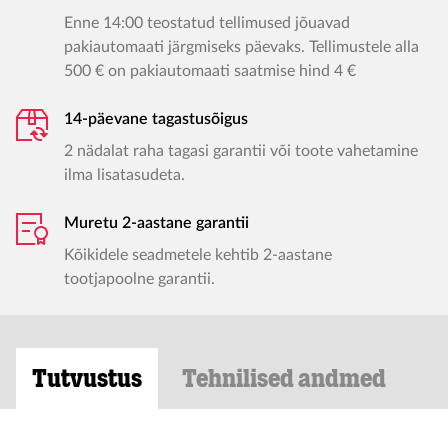
Enne 14:00 teostatud tellimused jõuavad
pakiautomaati järgmiseks päevaks. Tellimustele alla
500 € on pakiautomaati saatmise hind 4 €
14-päevane tagastusõigus
2 nädalat raha tagasi garantii või toote vahetamine
ilma lisatasudeta.
Muretu 2-aastane garantii
Kõikidele seadmetele kehtib 2-aastane
tootjapoolne garantii.
Tutvustus
Tehnilised andmed