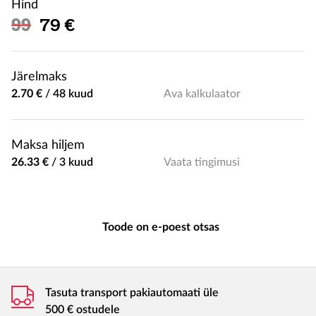
Hind
Soodushind
99
79 €
Järelmaks
2.70 €
/
48 kuud
Ava kalkulaator
Maksa hiljem
26.33 €
/
3 kuud
Vaata tingimusi
Toode on e-poest otsas
Tasuta transport pakiautomaati üle
500 € ostudele