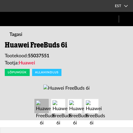
EST
Tagasi
Huawei FreeBuds 6i
Tootekood:
55037551
Tootja:
Huawei
LÕPUMÜÜK
ALLAHINDLUS