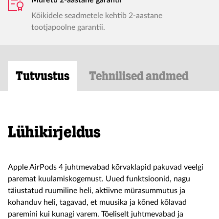
Muretu 2-aastane garantii
Kõikidele seadmetele kehtib 2-aastane
tootjapoolne garantii.
Tutvustus
Tehnilised andmed
Lühikirjeldus
Apple AirPods 4 juhtmevabad kõrvaklapid pakuvad veelgi
paremat kuulamiskogemust. Uued funktsioonid, nagu
täiustatud ruumiline heli, aktiivne mürasummutus ja
kohanduv heli, tagavad, et muusika ja kõned kõlavad
paremini kui kunagi varem. Tõeliselt juhtmevabad ja