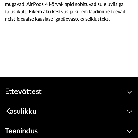
mugavad, AirPods 4 kõrvaklapid sobituvad su eluviisiga
täiuslikult. Pikem aku kestvus ja kiirem laadimine teevad
neist ideaalse kaaslase igapäevasteks seiklusteks.
Soodus
209
199 €
Seadmed
hind
Lisa ostukorvi
Ettevõttest
Kasulikku
Teenindus