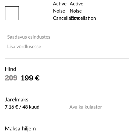
Saadavus esindustes
Lisa võrdlusesse
Hind
Soodushind
209
199 €
Järelmaks
7.16 €
/
48 kuud
Ava kalkulaator
Maksa hiljem