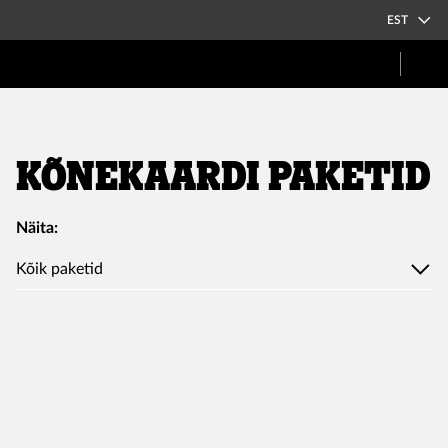
EST
Kõnekaardi paketid
Näita:
Kõik paketid
Helista ja Surfa Euroopas 2,95