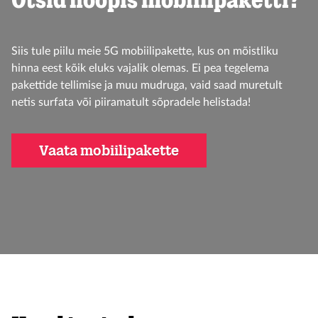
Otsid hoopis mobiilipaketti?
Siis tule piilu meie 5G mobiilipakette, kus on mõistliku
hinna eest kõik eluks vajalik olemas. Ei pea tegelema
pakettide tellimise ja muu mudruga, vaid saad muretult
netis surfata või piiramatult sõpradele helistada!
Vaata mobiilipakette