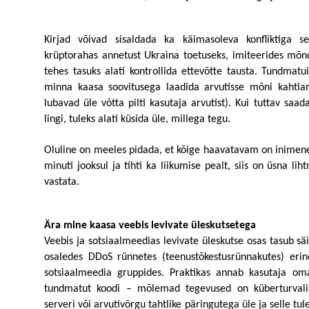
Kirjad võivad sisaldada ka käimasoleva konfliktiga se
krüptorahas annetust Ukraina toetuseks, imiteerides mõnd
tehes tasuks alati kontrollida ettevõtte tausta. Tundmatu
minna kaasa soovitusega laadida arvutisse mõni kahtla
lubavad üle võtta pilti kasutaja arvutist). Kui tuttav saada
lingi, tuleks alati küsida üle, millega tegu. 
Oluline on meeles pidada, et kõige haavatavam on inimene 
minuti jooksul ja tihti ka liikumise pealt, siis on üsna li
vastata. 
Ära mine kaasa veebis levivate üleskutsetega 
Veebis ja sotsiaalmeedias levivate üleskutse osas tasub säil
osaledes DDoS rünnetes (teenustõkestusrünnakutes) erin
sotsiaalmeedia gruppides. Praktikas annab kasutaja oma
tundmatut koodi – mõlemad tegevused on küberturvali
serveri või arvutivõrgu tahtlike päringutega üle ja selle tu