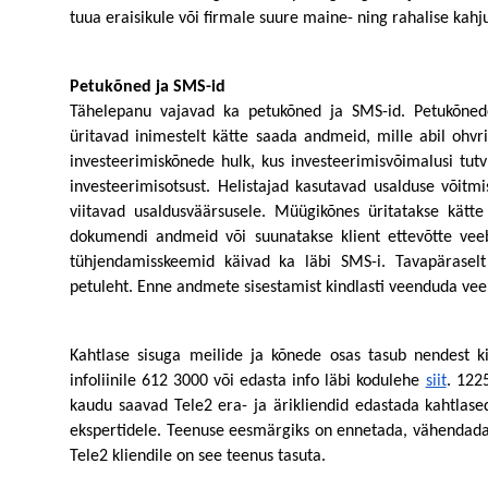
tuua eraisikule või firmale suure maine- ning rahalise kahju
Petukõned ja SMS-id 
Tähelepanu vajavad ka petukõned ja SMS-id. Petukõnede
üritavad inimestelt kätte saada andmeid, mille abil ohv
investeerimiskõnede hulk, kus investeerimisvõimalusi tut
investeerimisotsust. Helistajad kasutavad usalduse võitmise
viitavad usaldusväärsusele. Müügikõnes üritatakse kätte
dokumendi andmeid või suunatakse klient ettevõtte veeb
tühjendamisskeemid käivad ka läbi SMS-i. Tavapärasel
petuleht. Enne andmete sisestamist kindlasti veenduda vee
Kahtlase sisuga meilide ja kõnede osas tasub nendest kin
infoliinile 612 3000 või edasta info läbi kodulehe 
siit
. 
1225
kaudu saavad Tele2 era- ja ärikliendid edastada kahtlased
Tele2 kliendile on see teenus tasuta. 