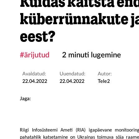
Kuidas kaitsta en
küberrünnakute j
eest?
#ärijutud
2 minuti lugemine
Avaldatud:
Uuendatud:
Autor:
22.04.2022
22.04.2022
Tele2
Jaga:
Riigi Infosüsteemi Ameti (RIA) igapäevane monitoorin
pahatahlik katsetamine on Ukrainas toimuva sõja raames 