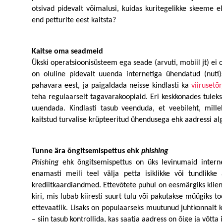
otsivad pidevalt võimalusi, kuidas kuritegelikke skeeme ell
end petturite eest kaitsta? 
Kaitse oma seadmeid 
Ükski operatsioonisüsteem ega seade (arvuti, mobiil jt) ei ol
on oluline pidevalt uuenda internetiga ühendatud (nuti)s
pahavara eest, ja paigaldada neisse kindlasti ka 
viirusetõr
teha regulaarselt tagavarakoopiaid. Eri keskkonades tuleks
uuendada. Kindlasti tasub veenduda, et veebileht, millel
kaitstud turvalise krüpteeritud ühendusega ehk aadressi alg
Tunne ära õngitsemispettus ehk 
phishing
Phishing
 ehk õngitsemispettus on üks levinumaid internet
enamasti meili teel välja petta isiklikke või tundlikk
krediitkaardiandmed. Ettevõtete puhul on eesmärgiks klie
kiri, mis lubab kiiresti suurt tulu või pakutakse müügiks too
ettevaatlik. Lisaks on populaarseks muutunud juhtkonnalt k
– siin tasub kontrollida, kas saatja aadress on õige ja võtta 