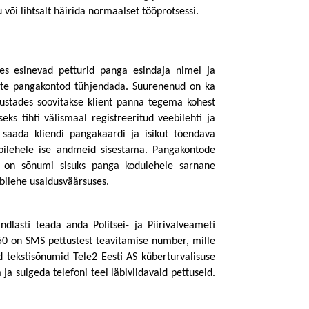
 või lihtsalt häirida normaalset tööprotsessi. 
s esinevad petturid panga esindaja nimel ja 
rite pangakontod tühjendada. Suurenenud on ka 
vustades soovitakse klient panna tegema kohest 
ks tihti välismaal registreeritud veebilehti ja 
 saada kliendi pangakaardi ja isikut tõendava 
ilehele ise andmeid sisestama. Pangakontode 
t on sõnumi sisuks panga kodulehele sarnane 
bilehe usaldusväärsuses. 
dlasti teada anda Politsei- ja Piirivalveameti 
0 on SMS pettustest teavitamise number, mille 
 tekstisõnumid Tele2 Eesti AS küberturvalisuse 
ekspertidele. Teenuse eesmärgiks on ennetada, vähendada ja sulgeda telefoni teel läbiviidavaid pettuseid. 