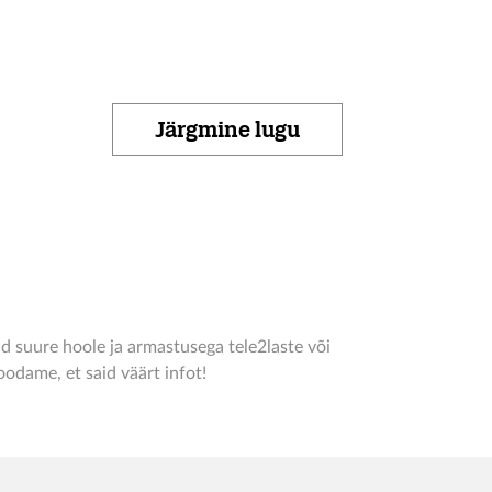
Järgmine lugu
d suure hoole ja armastusega tele2laste või
odame, et said väärt infot!