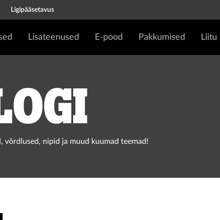
Ligipääsetavus
sed
Lisateenused
E-pood
Pakkumised
Liitu
logi
, võrdlused, nipid ja muud kuumad teemad!