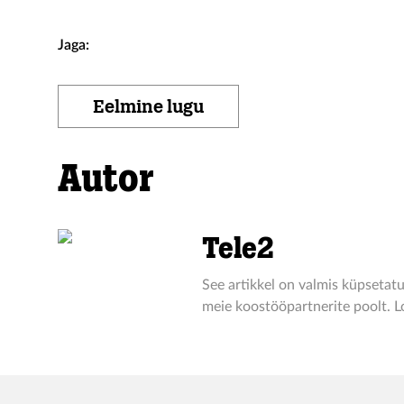
Jaga:
Eelmine lugu
Autor
Tele2
See artikkel on valmis küpsetatu
meie koostööpartnerite poolt. Lo