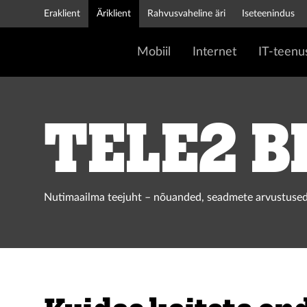
Eraklient
Äriklient
Rahvusvaheline äri
Iseteenindus
Mobiil
Internet
IT-teenu
Tele2 b
Nutimaailma teejuht – nõuanded, seadmete arvustused