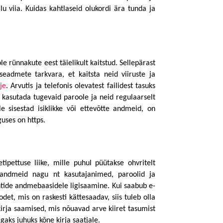
u viia. Kuidas kahtlaseid olukordi ära tunda ja 
e rünnakute eest täielikult kaitstud. Sellepärast 
eadmete tarkvara, et kaitsta neid viiruste ja 
je
. Arvutis ja telefonis olevatest failidest tasuks 
 kasutada tugevaid paroole ja neid regulaarselt 
e sisestad isiklikke või ettevõtte andmeid, on 
uses on https. 
ipettuse liike, mille puhul püütakse ohvritelt 
e andmeid nagu nt kasutajanimed, paroolid ja 
ntide andmebaasidele ligisaamine. Kui saabub e-
det, mis on raskesti kättesaadav, siis tuleb olla 
irja saamised, mis nõuavad arve kiiret tasumist 
igaks juhuks kõne kirja saatjale. 