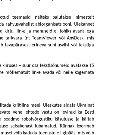
otud teemasid, näiteks palutakse inimestelt 
a rahvusvahelist abiorganisatsiooni. Ülekannet 
id kirju, linke ja manuseid ei tohiks avada ega 
ne tarkvara (nt TeamViewer või AnyDesk, mis 
b tavapärasest erineva suhtlusviisi või tekstiga 
kiiruses – suur osa tekstisõnumeid avatakse 15 
htne mõtlematult linke avada või neile kogemata 
itada kriitiline meel. Üleskutse aidata Ukrainat 
evate Vene lehtede vastu on levinud ka Eesti 
 seadme robotvõrgustiku käsutusse ja käitab 
suse seisukohast lubamatud. Rünnak koormab 
lemusel võib kaduda teenustele ligipääs, mis võib 