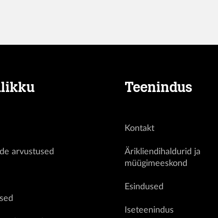
likku
Teenindus
Kontakt
ide arvustused
Ärikliendihaldurid ja
müügimeeskond
d
Esindused
sed
Iseteenindus