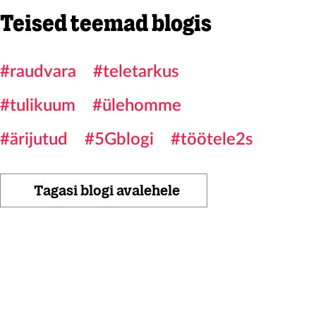
Teised teemad blogis
#raudvara
#teletarkus
#tulikuum
#ülehomme
#ärijutud
#5Gblogi
#töötele2s
Tagasi blogi avalehele