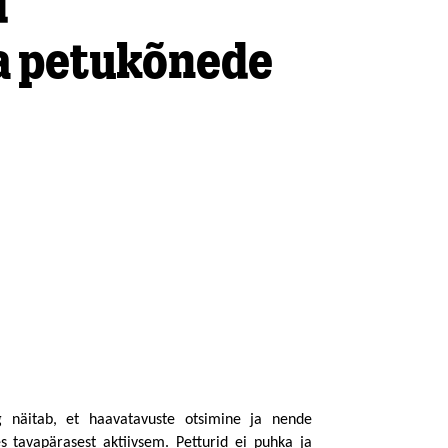
d
a petukõnede
g näitab, et haavatavuste otsimine ja nende 
tavapärasest aktiivsem. Petturid ei puhka ja 