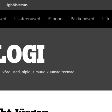
Ligipääsetavus
sed
Lisateenused
E-pood
Pakkumised
Liitu
logi
, võrdlused, nipid ja muud kuumad teemad!