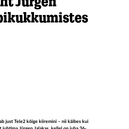
uht Jürgen
äbikukkumistes
b just Tele2 kõige kiiremini – nii käibes kui
t juhtima Jürgen Jalakas, kellel on juba 36-