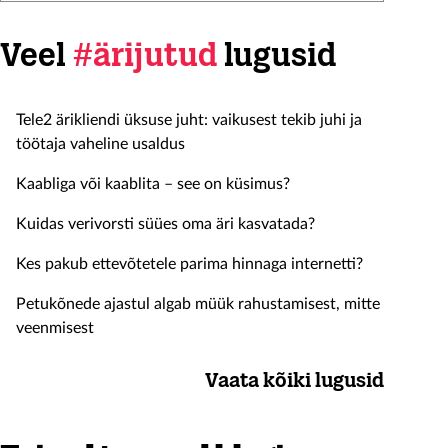
Veel
#ärijutud
lugusid
Tele2 ärikliendi üksuse juht: vaikusest tekib juhi ja
töötaja vaheline usaldus
Kaabliga või kaablita – see on küsimus?
Kuidas verivorsti süües oma äri kasvatada?
Kes pakub ettevõtetele parima hinnaga internetti?
Petukõnede ajastul algab müük rahustamisest, mitte
veenmisest
Vaata kõiki lugusid