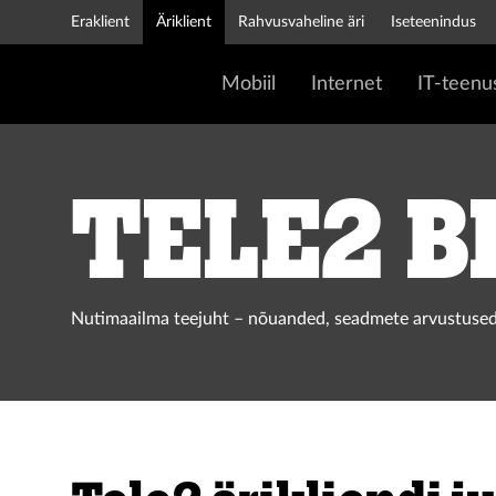
Eraklient
Äriklient
Rahvusvaheline äri
Iseteenindus
Mobiil
Internet
IT-teenu
Tele2 b
Nutimaailma teejuht – nõuanded, seadmete arvustused