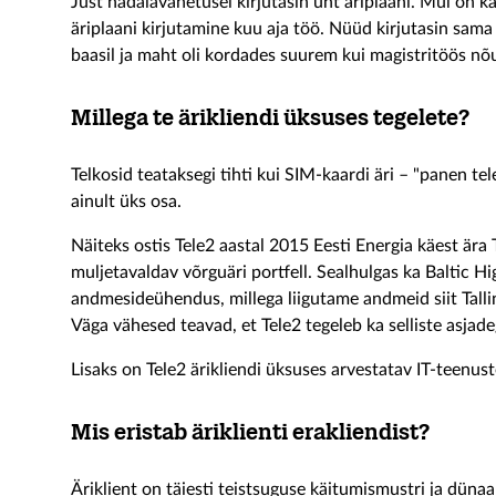
Just nädalavahetusel kirjutasin üht äriplaani. Mul on ka
äriplaani kirjutamine kuu aja töö. Nüüd kirjutasin sama 
baasil ja maht oli kordades suurem kui magistritöös nõu
Millega te ärikliendi üksuses tegelete?
Telkosid teataksegi tihti kui SIM-kaardi äri – "panen tel
ainult üks osa.
Näiteks ostis Tele2 aastal 2015 Eesti Energia käest ära 
muljetavaldav võrguäri portfell. Sealhulgas ka Baltic 
andmesideühendus, millega liigutame andmeid siit Tallin
Väga vähesed teavad, et Tele2 tegeleb ka selliste asjade
Lisaks on Tele2 ärikliendi üksuses arvestatav IT-teenus
Mis eristab äriklienti erakliendist?
Äriklient on täiesti teistsuguse käitumismustri ja dünaa