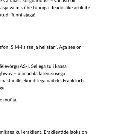
ks ärialast kõrgharidust – vanasti oli
asja valmis ühe tunniga. Teaduslike artiklite
tud. Tunni ajaga!
efoni SIM-i sisse ja helistan". Aga see on
Televõrgu AS-i. Sellega tuli kaasa
Highway – ülimadala latentsusega
nast millisekunditega näiteks Frankfurti.
ga.
te müüja.
mikaga kui eraklient. Eraklientide jaoks on