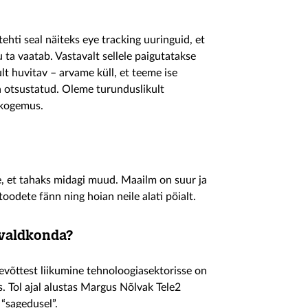
ehti seal näiteks eye tracking uuringuid, et
 ta vaatab. Vastavalt sellele paigutatakse
t huvitav – arvame küll, et teeme ise
ra otsustatud. Oleme turunduslikult
 kogemus.
ne, et tahaks midagi muud. Maailm on suur ja
toodete fänn ning hoian neile alati pöialt.
 valdkonda?
tevõttest liikumine tehnoloogiasektorisse on
s. Tol ajal alustas Margus Nõlvak Tele2
 “sagedusel”.