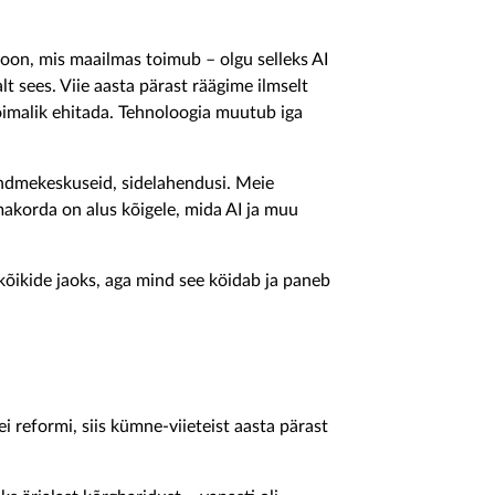
ioon, mis maailmas toimub – olgu selleks AI
 sees. Viie aasta pärast räägime ilmselt
võimalik ehitada. Tehnoloogia muutub iga
andmekeskuseid, sidelahendusi. Meie
korda on alus kõigele, mida AI ja muu
gi kõikide jaoks, aga mind see köidab ja paneb
ei reformi, siis kümne-viieteist aasta pärast