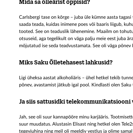
Mida sa õlleärist õppisid?
Carlsbergi tase on kõrge – juba üle kümne aasta tagasi t
saada teada, kuidas inimene poes või baaris liigub, kuhu
tooted. See on teaduslik lähenemine. Maailm on tohutul
otsuseid, aga tegelikult on väga palju meie eest juba ä
mõjutatud ise seda teadvustamata. See oli väga põnev
Miks Saku Õlletehasest lahkusid?
Ligi üheksa aastat alkoholiäris – ühel hetkel tekib tun
põnev, avastamist jätkub igal pool. Kindlasti olen Saku 
Ja siis sattusidki telekommunikatsiooni
Jah, see oli suur kannapööre minu karjääris. Tootmiset
suur muudatus. Alustasin Elisast ning hetkel olen Tele2
tegevjuhina ning meil oli meeldiv vestlus ja olime samal