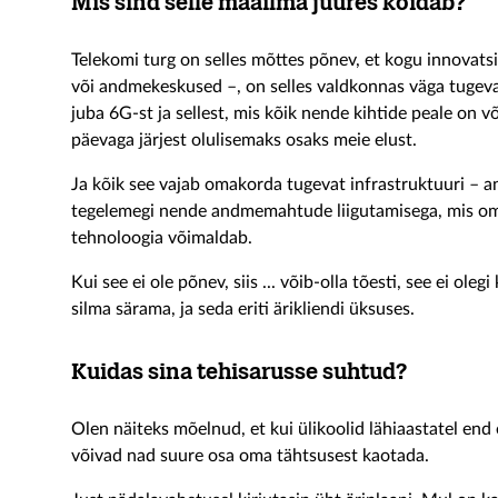
Mis sind selle maailma juures köidab?
Telekomi turg on selles mõttes põnev, et kogu innovats
või andmekeskused –, on selles valdkonnas väga tugevalt
juba 6G-st ja sellest, mis kõik nende kihtide peale on 
päevaga järjest olulisemaks osaks meie elust.
Ja kõik see vajab omakorda tugevat infrastruktuuri – 
tegelemegi nende andmemahtude liigutamisega, mis oma
tehnoloogia võimaldab.
Kui see ei ole põnev, siis ... võib-olla tõesti, see ei ole
silma särama, ja seda eriti ärikliendi üksuses.
Kuidas sina tehisarusse suhtud?
Olen näiteks mõelnud, et kui ülikoolid lähiaastatel end 
võivad nad suure osa oma tähtsusest kaotada.