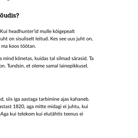
nõudis?
 Kui headhunter'id mulle kõigepealt
juht on sisuliselt leitud. Kes see uus juht on,
a ma koos töötan.
 mind kõnetas, kuidas tal silmad särasid. Ta
on. Tundsin, et oleme samal lainepikkusel.
d, siis iga aastaga tarbimine ajas kahaneb.
astast 1820, aga mitte midagi ei juhtu, kui
Aga kui telekom kui elutähtis teenus ei