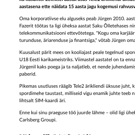
aastasena ette näidata 15 aasta jagu kogemusi rahvus
Oma korporatiivse elu alguseks peab Jürgen 2010. aastat
Fazerit töötas ta ligi üheksa aastat Saku Õlletehases ni
telekommunikatsiooni ettevõtetega. "Kogu oma karjäär
turunduse, äriarenduse ja finantsiga," võtab Jürgen o
Kuusalust pärit mees on kooliajast peale tegelnud spo
U18 Eesti karikameistriks. Viimastel aastatel on ta enn
Jürgenil kaks poega ja ta naljatleb, et nende juhendami
paberid.
Pikemas usutluses räägib Tele2 ärikliendi üksuse juht, 
spordimehe taustast, milliseid vigu enamik juhte teeb 
lihtsalt SIM-kaardi äri.
Enne kui sinu praeguse töö juurde lähme – olid ligi üh
Carlsberg Groupi.