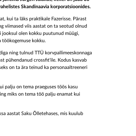
vahelistes Skandinaavia korporatsioonides.
, kui ta läks praktikale Fazerisse. Pärast
ng viimased viis aastat on ta seotud olnud
i jooksul olen kokku puutunud müügi,
ma töökogemuse kokku.
rdiga ning tulnud TTÜ korvpallimeeskonnaga
ast pühendanud crossfit'ile. Kodus kasvab
seks on ta ära teinud ka personaaltreeneri
kui palju on tema praeguses töös kasu
ning miks on tema töö palju enamat kui
eksa aastat Saku Õlletehases, mis kuulub