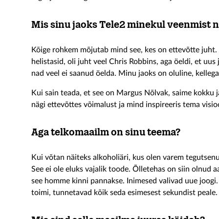
Mis sinu jaoks Tele2 minekul veenmist 
Kõige rohkem mõjutab mind see, kes on ettevõtte juht.
helistasid, oli juht veel Chris Robbins, aga öeldi, et uus 
nad veel ei saanud öelda. Minu jaoks on oluline, kelleg
Kui sain teada, et see on Margus Nõlvak, saime kokku ja
nägi ettevõttes võimalust ja mind inspireeris tema visio
Aga telkomaailm on sinu teema?
Kui võtan näiteks alkoholiäri, kus olen varem tegutsenu
See ei ole eluks vajalik toode. Õlletehas on siin olnud a
see homme kinni pannakse. Inimesed valivad uue joogi. 
toimi, tunnetavad kõik seda esimesest sekundist peale.