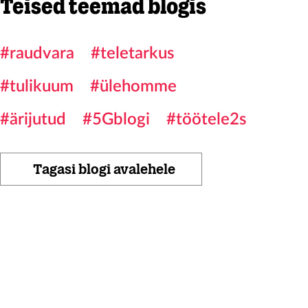
Teised teemad blogis
#raudvara
#teletarkus
#tulikuum
#ülehomme
#ärijutud
#5Gblogi
#töötele2s
Tagasi blogi avalehele