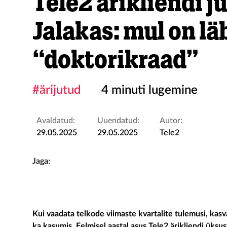
Tele2 ärikliendi j
Jalakas: mul on l
“doktorikraad”
#ärijutud
4 minuti lugemine
Avaldatud:
Uuendatud:
Autor:
29.05.2025
29.05.2025
Tele2
Jaga:
Kui vaadata telkode viimaste kvartalite tulemusi, kasva
ka kasumis. Eelmisel aastal asus Tele2 ärikliendi üksus