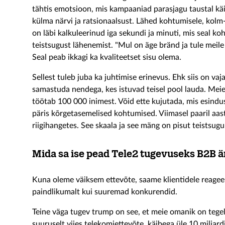
tähtis emotsioon, mis kampaaniad parasjagu taustal kä
külma närvi ja ratsionaalsust. Lähed kohtumisele, kolm-
on läbi kalkuleerinud iga sekundi ja minuti, mis seal 
teistsugust lähenemist. "Mul on äge bränd ja tule meile ü
Seal peab ikkagi ka kvaliteetset sisu olema.
Sellest tuleb juba ka juhtimise erinevus. Ehk siis on va
samastuda nendega, kes istuvad teisel pool lauda. Meie 
töötab 100 000 inimest. Võid ette kujutada, mis esindu
päris kõrgetasemelised kohtumised. Viimasel paaril aas
riigihangetes. See skaala ja see mäng on pisut teistsugu
Mida sa ise pead Tele2 tugevuseks B2B ä
Kuna oleme väiksem ettevõte, saame klientidele reagee
paindlikumalt kui suuremad konkurendid.
Teine väga tugev trump on see, et meie omanik on tege
suuruselt viies telekomiettevõte, käibega üle 10 miljard