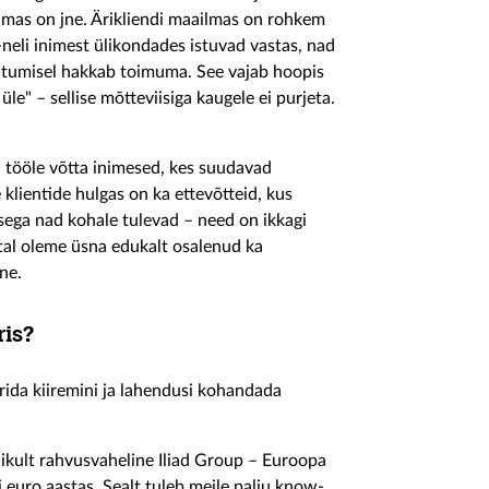
imas on jne. Ärikliendi maailmas on rohkem
neli inimest ülikondades istuvad vastas, nad
kohtumisel hakkab toimuma. See vajab hoopis
le" – sellise mõtteviisiga kaugele ei purjeta.
ja tööle võtta inimesed, kes suudavad
klientide hulgas on ka ettevõtteid, kus
sega nad kohale tulevad – need on ikkagi
tal oleme üsna edukalt osalenud ka
ne.
ris?
rida kiiremini ja lahendusi kohandada
likult rahvusvaheline Iliad Group – Euroopa
i euro aastas. Sealt tuleb meile palju know-