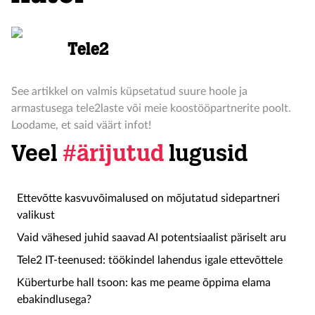
Tele2
See artikkel on valmis küpsetatud suure hoole ja
armastusega tele2laste või meie koostööpartnerite poolt.
Loodame, et said väärt infot!
Veel
#ärijutud
lugusid
Ettevõtte kasvuvõimalused on mõjutatud sidepartneri
valikust
Vaid vähesed juhid saavad AI potentsiaalist päriselt aru
Tele2 IT-teenused: töökindel lahendus igale ettevõttele
Küberturbe hall tsoon: kas me peame õppima elama
ebakindlusega?