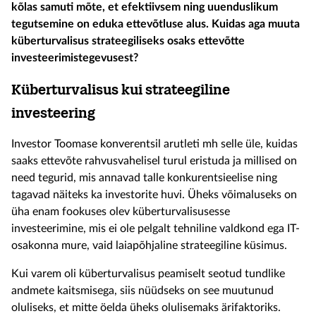
kõlas samuti mõte
, et efektiivsem
ning
uuenduslikum
tegutsemine on eduka ettevõtluse alus.
K
uidas
aga
muuta
küberturvalisus
strateegiliseks osaks ettevõtte
investeerimistegevusest?
Küberturvalisus
kui strateegiline
investeering
Investor Toomase k
onverentsil
arutleti mh selle üle
, kuidas
saaks ettevõte
rahvusvahelisel turul erist
uda ja millised on
need tegurid, mis annavad talle konkurentsieelise ning
tagavad
näiteks
ka investorite huvi.
Üheks võimaluseks on
üha enam fookuses olev
küberturvalisusesse
investeerimine, mis ei
ole pelgalt tehniline valdkond ega IT-
osakonna mure, vaid laiapõhjaline strateegiline küsimus.
Kui varem oli
küberturvalisus
peamiselt seotud tundlike
andmete kaitsmisega, siis nüüdseks on see muutunud
oluliseks
, et mitte öelda üheks olulisemaks
ärifaktoriks.