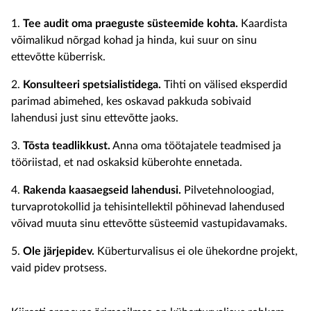
1.
Tee audit oma praeguste süsteemide kohta.
Kaardista
võimalikud nõrgad kohad ja hinda, kui suur on sinu
ettevõtte küberrisk.
2.
Konsulteeri spetsialistidega.
Tihti on välised eksperdid
parimad abimehed, kes oskavad pakkuda sobivaid
lahendusi just sinu ettevõtte jaoks.
3.
Tõsta teadlikkust.
Anna oma töötajatele teadmised ja
tööriistad, et nad oskaksid küberohte ennetada.
4.
Rakenda kaasaegseid lahendusi.
Pilvetehnoloogiad,
turvaprotokollid ja tehisintellektil põhinevad lahendused
võivad muuta sinu ettevõtte süsteemid vastupidavamaks.
5.
Ole järjepidev.
Küberturvalisus ei ole ühekordne projekt,
vaid pidev protsess.