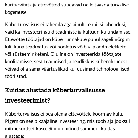
kuritarvitata
ja
ettevõtted suudavad
neile
tagada turvalise
kogemuse.
Küberturvalisus
ei tähenda
aga
ainult tehnilisi
lahendusi,
vaid
ka investeeringuid teadmiste ja kultuuri kujundamisse
.
Ettevõtte t
öötajad on
küberrünnakute
puhul
sageli nõrgim
lüli
, kuna teadmatus või hooletus võib viia andmelekkete
või süsteemiriketeni.
O
luline on investeerida töötajate
koolitamisse
, sest t
eadmised ja teadlikkus küberohtudest
võivad olla sama väärtuslikud kui
uusimad
tehnoloogilised
tööriistad.
Kuidas alustada
küberturvalisusse
investeerimist?
Küberturvalisus ei pea olema ettevõttele koormav kulu.
Pigem on see pikaajaline investeering, mis toob aja jooksul
mitmekordset kasu. Siin on mõned sammud, kuidas
alustada: