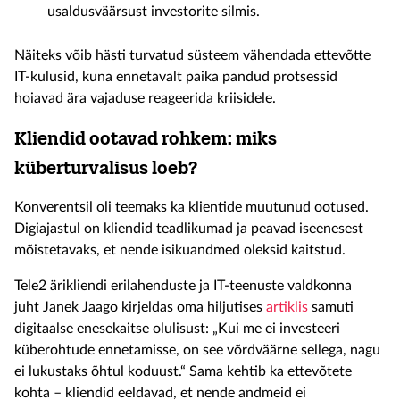
usaldusväärsust investorite silmis.
Näiteks võib hästi turvatud süsteem vähendada ettevõtte
IT-kulusid, kuna ennetavalt paika pandud protsessid
hoiavad ära vajaduse reageerida kriisidele.
Kliendid ootavad rohkem: miks
küberturvalisus
loeb?
Konverentsil
oli teemaks ka klientide muutunud ootused.
Digiajastul on kliendid teadlikumad ja
peavad iseenesest
mõistetavaks
, et nende isikuandmed oleksid kaitstud.
Tele2 ärikliendi erilahenduste ja IT-teenuste valdkonna
juht
Janek Jaago
kirjeldas oma
hiljutises
artiklis
samuti
digitaalse enesekaitse olulisust:
„Kui me ei investeeri
küberohtude ennetamisse, on see võrdväärne sellega, nagu
ei lukustaks õhtul
koduust
.“
Sama kehtib ka ettevõtete
kohta
– kliendid
eeldavad, et nende andmeid ei