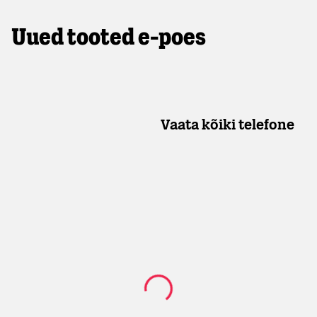
Uued tooted e-poes
Vaata kõiki telefone