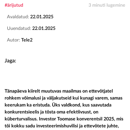
#ärijutud
3 minuti lugemine
Avaldatud:
22.01.2025
Uuendatud:
22.01.2025
Autor:
Tele2
Jaga:
Tänapäeva kiirelt muutuvas maailmas on ettevõtjatel
rohkem võimalusi
ja väljakutseid
kui kunagi varem,
samas
keerukam ka eristuda
. Üks valdkond, kus saavutada
konkurentsieelis ja tõsta oma efektiivsust, on
küberturvalisus
. Investor Toomase konverents
il
2025, mis
tõi kokku sadu investeerimishuvilisi ja ettevõtete juhte,