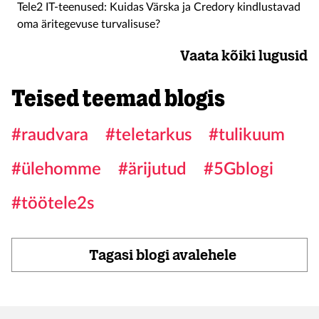
Tele2 IT-teenused: Kuidas Värska ja Credory kindlustavad
oma äritegevuse turvalisuse?
Vaata kõiki lugusid
Teised teemad blogis
#raudvara
#teletarkus
#tulikuum
#ülehomme
#ärijutud
#5Gblogi
#töötele2s
Tagasi blogi avalehele