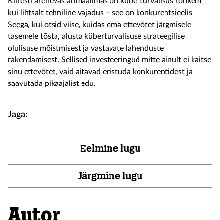
K
iiresti arenevas ärimaailmas on
küberturvalisus
rohkem
kui lihtsalt tehniline vajadus – see on konkurentsieelis.
Seega, kui
otsid
viise, kuidas oma ettevõtet järgmisele
tasemele
tõsta
,
alusta
küberturvalisuse
strateegilise
olulisuse mõistmisest ja vastavate lahenduste
rakendamisest. Sellised investeeringud mitte ainult ei kaitse
sinu
ettevõtet, vaid aitavad eristuda konkurentidest ja
saavutada pikaajalist edu.
Jaga:
Eelmine lugu
Järgmine lugu
Autor