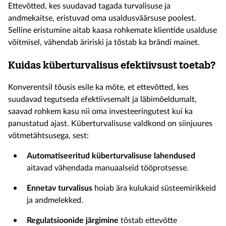
Ettevõtted, kes suudavad tagada turvalisuse ja
andmekaitse, eristuvad oma usaldusväärsuse poolest.
Selline eristumine
aitab kaasa rohkemate klientide usalduse
võitmisel
, vähenda
b
äririski
ja
tõstab ka
brändi mainet.
Kuidas
küberturvalisus
efektiivsust
toetab
?
Konverentsil tõusis esile ka mõte, et ettevõtted, kes
suudavad tegutseda efektiivsemalt ja läbimõeldumalt,
saavad rohkem kasu nii oma investeeringutest kui ka
panustatud ajast. Küberturvalisuse valdkond on siinjuures
võtmetähtsusega, sest:
Automatiseeritud küberturvalisuse lahendused
aitavad vähendada manuaalseid tööprotsesse.
Ennetav turvalisus
hoiab ära kulukaid süsteemirikkeid
ja andmelekked.
Regulatsioonide järgimine
tõstab ettevõtte