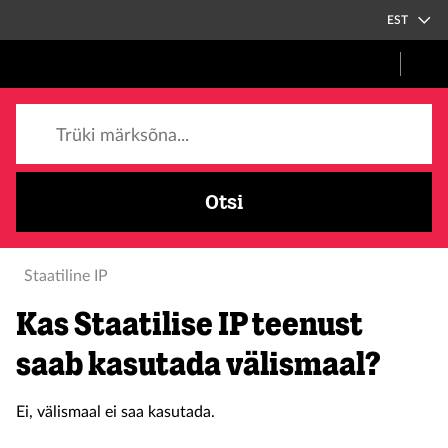
EST
Trüki märksõna...
Otsi
Staatiline IP
Kas Staatilise IP teenust
saab kasutada välismaal?
Ei, välismaal ei saa kasutada.