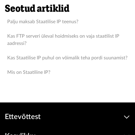
Seotud artiklid
Palju maksab Staatilise IP teenus?
Kas FTP serveri üleval hoidmiseks on vaja staatilist IP
aadressi?
Kas Staatilise IP puhul on võimalik teha pordi suunamist?
Mis on Staatiline IP?
Ettevõttest