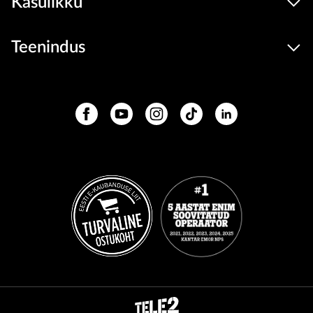
Kasulikku
Teenindus