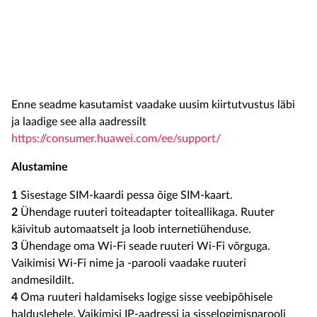
Enne seadme kasutamist vaadake uusim kiirtutvustus läbi
ja laadige see alla aadressilt
https://consumer.huawei.com/ee/support/
Alustamine
1
Sisestage SIM-kaardi pessa õige SIM-kaart.
2
Ühendage ruuteri toiteadapter toiteallikaga. Ruuter
käivitub automaatselt ja loob internetiühenduse.
3
Ühendage oma Wi-Fi seade ruuteri Wi-Fi võrguga.
Vaikimisi Wi-Fi nime ja -parooli vaadake ruuteri
andmesildilt.
4
Oma ruuteri haldamiseks logige sisse veebipõhisele
halduslehele. Vaikimisi IP-aadressi ja sisselogimisparooli