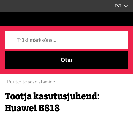
EST
Trüki märksõna...
Otsi
Ruuterite seadistamine
Tootja kasutusjuhend:
Huawei B818