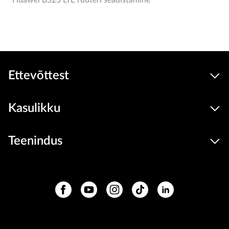
Huawei B525 LTE ruuteri seadistamine
Ettevõttest
Kasulikku
Teenindus