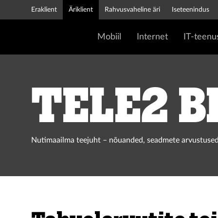
Eraklient
Äriklient
Rahvusvaheline äri
Iseteenindus
Mobiil
Internet
IT-teenu
Tele2 b
Nutimaailma teejuht – nõuanded, seadmete arvustused