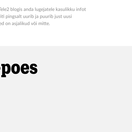
le2 blogis anda lugejatele kasulikku infot
i pingsalt uurib ja puurib just uusi
ed on asjalikud või mitte.
-poes