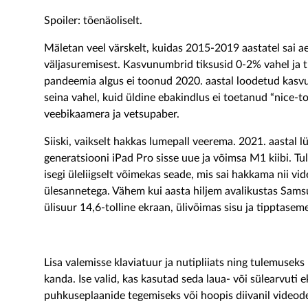
Spoiler: tõenäoliselt.
Mäletan veel värskelt, kuidas 2015-2019 aastatel sai ae
väljasuremisest. Kasvunumbrid tiksusid 0-2% vahel ja 
pandeemia algus ei toonud 2020. aastal loodetud kasvu
seina vahel, kuid üldine ebakindlus ei toetanud “nice-t
veebikaamera ja vetsupaber.
Siiski, vaikselt hakkas lumepall veerema. 2021. aastal l
generatsiooni iPad Pro sisse uue ja võimsa M1 kiibi. T
isegi üleliigselt võimekas seade, mis sai hakkama nii v
ülesannetega. Vähem kui aasta hiljem avalikustas Sam
ülisuur 14,6-tolline ekraan, ülivõimas sisu ja tipptasem
Lisa valemisse klaviatuur ja nutipliiats ning tulemuse
kanda. Ise valid, kas kasutad seda laua- või sülearvuti
puhkuseplaanide tegemiseks või hoopis diivanil videod