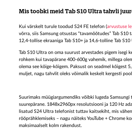
Mis toobki meid Tab S10 Ultra tahvli juu
Kui värskelt turule toodud S24 FE telefon (
arvustuse lei
võrra, siis Samsung otsustas “tavamõõtudes” Tab S10 ta
12,4-tollise ekraaniga Tab S10+ ja 14,6-tolline Tab S
Tab S10 Ultra on oma suurust arvestades pigem isegi k
rohkem kui tavapärane 400-600g vahemik, millega oleme
olema see kõige-kõigem. Paksust on seadmel kõigest 5,
muljet, nagu tahvlit oleks võimalik keskelt kergesti po
Suurimaks müügiargumendiks võibki lugeda Samsungi ta
suurepärane. 1848x2960px resolutsiooni ja 120 Hz ada
lisatud S24 Ultra telefonist tuttav kaitsekiht, mis väh
rööprähklemiseks – nagu näiteks YouTube + Chrome k
maksimaalselt kolm rakendust.