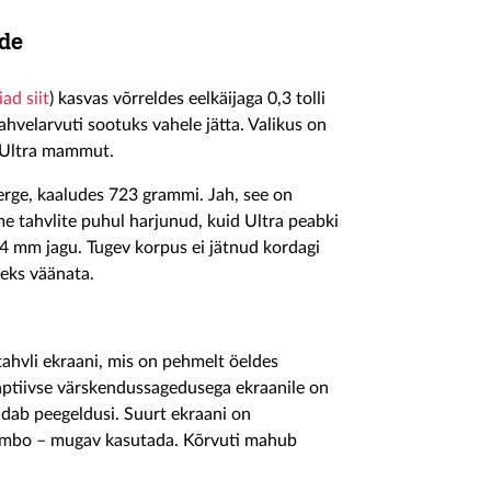
rde
ad siit
) kasvas võrreldes eelkäijaga 0,3 tolli
hvelarvuti sootuks vahele jätta. Valikus on
10 Ultra mammut.
erge, kaaludes 723 grammi. Jah, see on
 tahvlite puhul harjunud, kuid Ultra peabki
4 mm jagu. Tugev korpus ei jätnud kordagi
oleks väänata.
hvli ekraani, mis on pehmelt öeldes
ptiivse värskendussagedusega ekraanile on
endab peegeldusi. Suurt ekraani on
ombo – mugav kasutada. Kõrvuti mahub