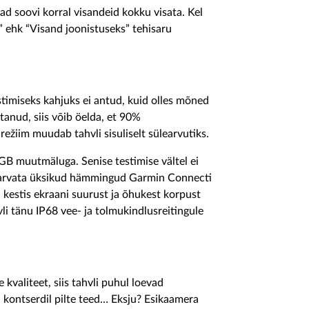
ad soovi korral visandeid kokku visata. Kel
” ehk “Visand joonistuseks” tehisaru
timiseks kahjuks ei antud, kuid olles mõned
tanud, siis võib öelda, et 90%
režiim muudab tahvli sisuliselt sülearvutiks.
B muutmäluga. Senise testimise vältel ei
ja arvata üksikud hämmingud Garmin Connecti
kestis ekraani suurust ja õhukest korpust
vli tänu IP68 vee- ja tolmukindlusreitingule
valiteet, siis tahvli puhul loevad
i kontserdil pilte teed… Eksju? Esikaamera