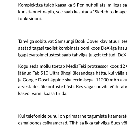
Komplektiga tuleb kaasa ka S Pen nutipliiats, millega sa
kunstiannet napib, see saab kasutada “Sketch to Image
funktsiooni.
Tahvliga sobituvat Samsungi Book Cover klaviatuuri tes
aastad tagasi taolist kombinatsiooni koos DeX-iga kasu
igapäevatoimetustest saab tahvliga julgelt tehtud. DeX 
Kogu seda möllu toetab MediaTeki protsessor koos 12 G
jäänud Tab S10 Ultra ühegi ülesandega hätta, kui väl
ja Google Dosci äppide skaleerimisega. 11200 mAh aku 
arvestades üle ootuste hästi. Kes väga soovib, võib tah
kasvõi vanni kaasa tirida.
Kui telefonide puhul on primaarne tagumiste kaamerate k
esmajoones esikaamerad. Tihti sa ikka tahvliga õues võ