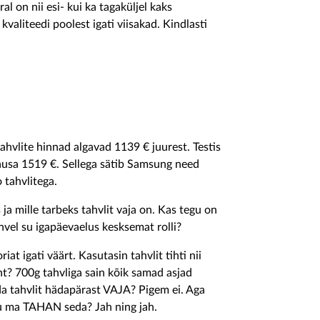
l on nii esi- kui ka tagaküljel kaks
valiteedi poolest igati viisakad. Kindlasti
hvlite hinnad algavad 1139 € juurest. Testis
lausa 1519 €. Sellega sätib Samsung need
 tahvlitega.
 ja mille tarbeks tahvlit vaja on. Kas tegu on
vel su igapäevaelus kesksemat rolli?
t igati väärt. Kasutasin tahvlit tihti nii
t? 700g tahvliga sain kõik samad asjad
eda tahvlit hädapärast VAJA? Pigem ei. Aga
u ma TAHAN seda? Jah ning jah.