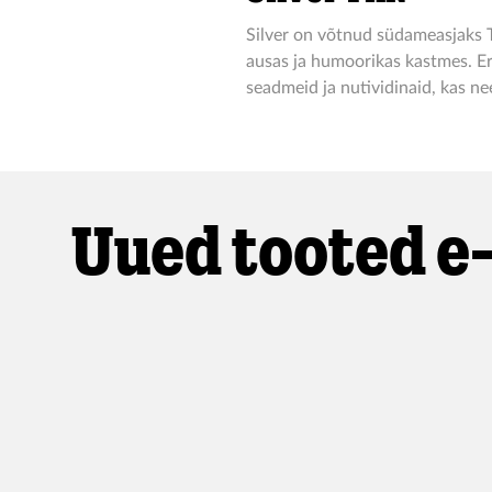
Silver on võtnud südameasjaks Te
ausas ja humoorikas kastmes. Erit
seadmeid ja nutividinaid, kas ne
Uued tooted e