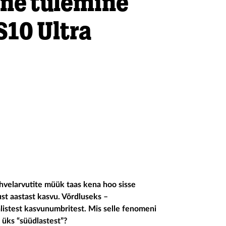
ine tulemine
S10 Ultra
ahvelarvutite müük taas kena hoo sisse
t aastast kasvu. Võrdluseks –
listest kasvunumbritest. Mis selle fenomeni
 üks “süüdlastest”?