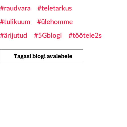
#raudvara
#teletarkus
#tulikuum
#ülehomme
#ärijutud
#5Gblogi
#töötele2s
Tagasi blogi avalehele