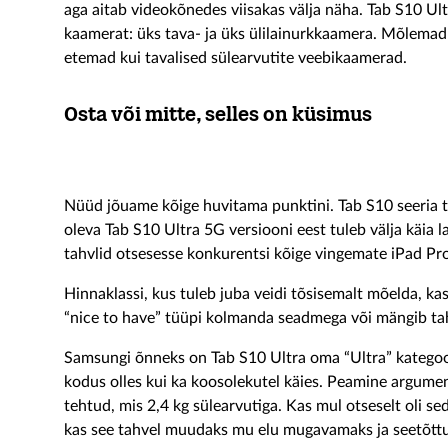
aga aitab videokõnedes viisakas välja näha. Tab S10 Ultra
kaamerat: üks tava- ja üks ülilainurkkaamera. Mõlemad k
etemad kui tavalised sülearvutite veebikaamerad.
Osta või mitte, selles on küsimus
Nüüd jõuame kõige huvitama punktini. Tab S10 seeria ta
oleva Tab S10 Ultra 5G versiooni eest tuleb välja käia 
tahvlid otsesesse konkurentsi kõige vingemate iPad Pro
Hinnaklassi, kus tuleb juba veidi tõsisemalt mõelda, kas
“nice to have” tüüpi kolmanda seadmega või mängib tah
Samsungi õnneks on Tab S10 Ultra oma “Ultra” kategooria
kodus olles kui ka koosolekutel käies. Peamine argumen
tehtud, mis 2,4 kg sülearvutiga. Kas mul otseselt oli s
kas see tahvel muudaks mu elu mugavamaks ja seetõtt