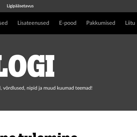
Ligipääsetavus
sed
Lisateenused
E-pood
Pakkumised
Liitu
logi
, võrdlused, nipid ja muud kuumad teemad!