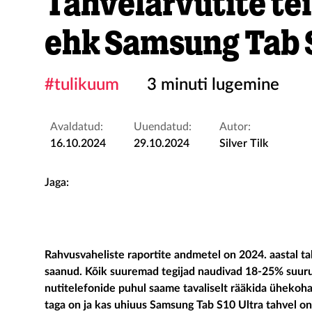
Tahvelarvutite te
ehk Samsung Tab 
#tulikuum
3 minuti lugemine
Avaldatud:
Uuendatud:
Autor:
16.10.2024
29.10.2024
Silver Tilk
Jaga:
Rahvusvaheliste raportite andmetel on 2024. aastal t
saanud. Kõik suuremad tegijad naudivad 18-25% suurus
nutitelefonide puhul saame tavaliselt rääkida ühekoha
taga on ja kas uhiuus Samsung Tab S10 Ultra tahvel on