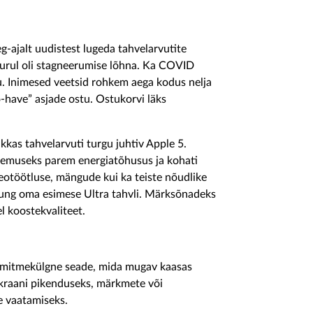
g-ajalt uudistest lugeda tahvelarvutite
turul oli stagneerumise lõhna. Ka COVID
. Inimesed veetsid rohkem aega kodus nelja
o-have” asjade ostu. Ostukorvi läks
ükkas tahvelarvuti turgu juhtiv Apple 5.
ulemuseks parem energiatõhusus ja kohati
ideotöötluse, mängude kui ka teiste nõudlike
sung oma esimese Ultra tahvli. Märksõnadeks
el koostekvaliteet.
ks mitmekülgne seade, mida mugav kaasas
 ekraani pikenduseks, märkmete või
e vaatamiseks.