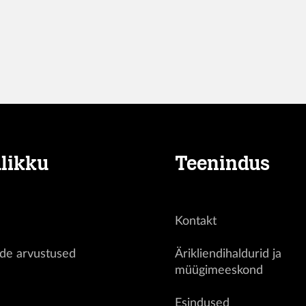
likku
Teenindus
Kontakt
ide arvustused
Ärikliendihaldurid ja
müügimeeskond
d
Esindused