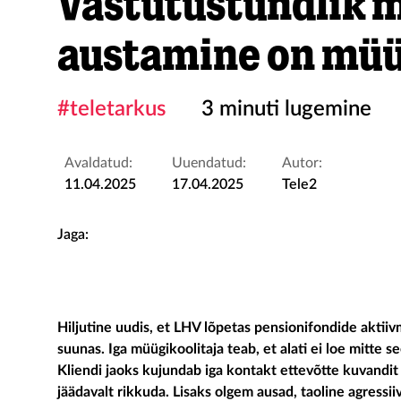
Vastutustundlik m
austamine on müü
#teletarkus
3 minuti lugemine
Avaldatud:
Uuendatud:
Autor:
11.04.2025
17.04.2025
Tele2
Jaga:
Hiljutine uudis, et LHV lõpetas pensionifondide akti
suunas. Iga müügikoolitaja teab, et alati ei loe mitte s
Kliendi jaoks kujundab iga kontakt ettevõtte kuvandit
jäädavalt rikkuda. Lisaks olgem ausad, taoline agressi