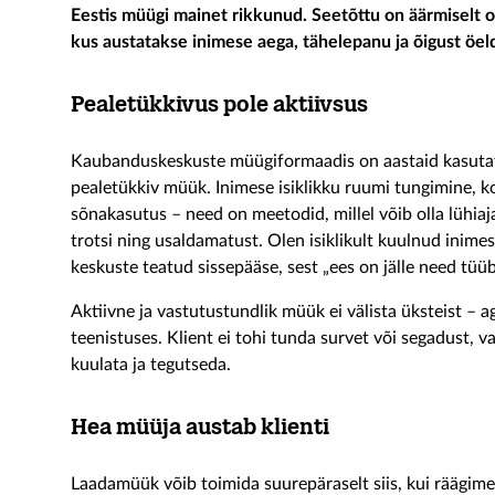
Eestis müügi mainet rikkunud. Seetõttu on äärmiselt o
kus austatakse inimese aega, tähelepanu ja õigust öeld
Pealetükkivus pole aktiivsus
Kaubanduskeskuste müügiformaadis on aastaid kasutatud
pealetükkiv müük. Inimese isiklikku ruumi tungimine, 
sõnakasutus – need on meetodid, millel võib olla lühiaj
trotsi ning usaldamatust. Olen isiklikult kuulnud inime
keskuste teatud sissepääse, sest „ees on jälle need tüüb
Aktiivne ja vastutustundlik müük ei välista üksteist – 
teenistuses. Klient ei tohi tunda survet või segadust, 
kuulata ja tegutseda.
Hea müüja austab klienti
Laadamüük võib toimida suurepäraselt siis, kui räägime