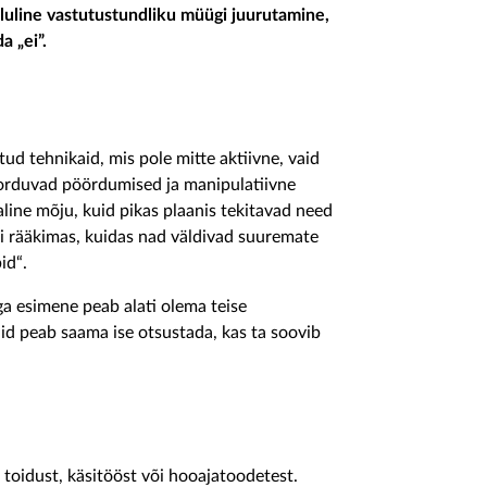
luline vastutustundliku müügi juurutamine,
a „ei”.
 tehnikaid, mis pole mitte aktiivne, vaid
korduvad pöördumised ja manipulatiivne
aline mõju, kuid pikas plaanis tekitavad need
si rääkimas, kuidas nad väldivad suuremate
id“.
aga esimene peab alati olema teise
vaid peab saama ise otsustada, kas ta soovib
 toidust, käsitööst või hooajatoodetest.