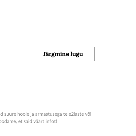
Järgmine lugu
d suure hoole ja armastusega tele2laste või
odame, et said väärt infot!