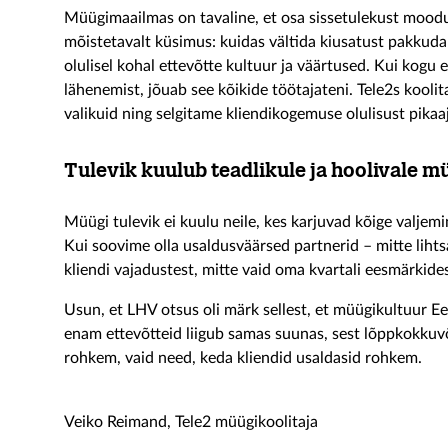
Müügimaailmas on tavaline, et osa sissetulekust mood
mõistetavalt küsimus: kuidas vältida kiusatust pakkuda
olulisel kohal ettevõtte kultuur ja väärtused. Kui kogu 
lähenemist, jõuab see kõikide töötajateni. Tele2s kooli
valikuid ning selgitame kliendikogemuse olulisust pikaaj
Tulevik kuulub teadlikule ja hoolivale m
Müügi tulevik ei kuulu neile, kes karjuvad kõige valjemi
Kui soovime olla usaldusväärsed partnerid – mitte lih
kliendi vajadustest, mitte vaid oma kvartali eesmärkides
Usun, et LHV otsus oli märk sellest, et müügikultuur E
enam ettevõtteid liigub samas suunas, sest lõppkokkuvõ
rohkem, vaid need, keda kliendid usaldasid rohkem.
Veiko Reimand, Tele2 müügikoolitaja