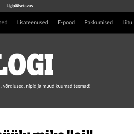
Ligipääsetavus
sed
Lisateenused
E-pood
Pakkumised
Liitu
logi
, võrdlused, nipid ja muud kuumad teemad!