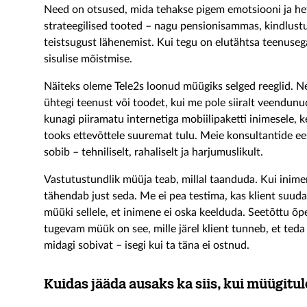
Need on otsused, mida tehakse pigem emotsiooni ja het
strateegilised tooted – nagu pensionisammas, kindlustu
teistsugust lähenemist. Kui tegu on elutähtsa teenusega
sisulise mõistmise.
Näiteks oleme Tele2s loonud müügiks selged reeglid. Ne
ühtegi teenust või toodet, kui me pole siiralt veendunud
kunagi piiramatu internetiga mobiilipaketti inimesele, k
tooks ettevõttele suuremat tulu. Meie konsultantide ee
sobib – tehniliselt, rahaliselt ja harjumuslikult.
Vastutustundlik müüja teab, millal taanduda. Kui inimene
tähendab just seda. Me ei pea testima, kas klient suudab
müüki sellele, et inimene ei oska keelduda. Seetõttu õ
tugevam müük on see, mille järel klient tunneb, et teda k
midagi sobivat – isegi kui ta täna ei ostnud.
Kuidas jääda ausaks ka siis, kui müügit