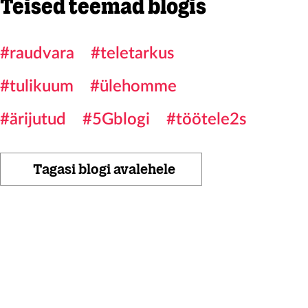
Teised teemad blogis
#raudvara
#teletarkus
#tulikuum
#ülehomme
#ärijutud
#5Gblogi
#töötele2s
Tagasi blogi avalehele