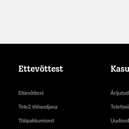
Ettevõttest
Kasu
Ettevõttest
Ärijutud
Tele2 tööandjana
Telefon
Tööpakkumised
Uudise