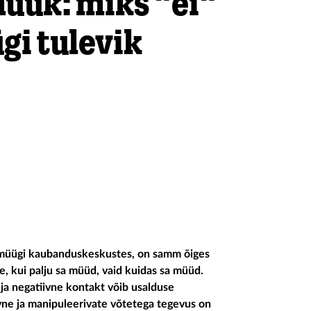
üük: miks "ei"
gi tulevik
ivmüügi kaubanduskeskustes, on samm õiges
ee, kui palju sa müüd, vaid kuidas sa müüd.
 ja negatiivne kontakt võib usalduse
ivne ja manipuleerivate võtetega tegevus on