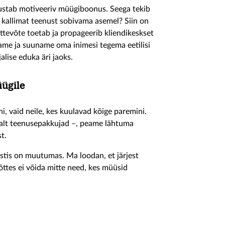
ustab motiveeriv müügiboonus. Seega tekib
 kallimat teenust sobivama asemel? Siin on
ettevõte toetab ja propageerib kliendikeskset
tame ja suuname oma inimesi tegema eetilisi
alise eduka äri jaoks.
üügile
ni, vaid neile, kes kuulavad kõige paremini.
tsalt teenusepakkujad –, peame lähtuma
t.
estis on muutumas. Ma loodan, et järjest
ttes ei võida mitte need, kes müüsid