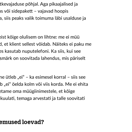
kevajaduse põhjal. Aga pikaajalised ja
s või sidepakett – vajavad hoopis
, siis peaks valik toimuma läbi usalduse ja
ist kõige olulisem on lihtne: me ei müü
, et klient sellest võidab. Näiteks ei paku me
es kasutab nuputelefoni. Ka siis, kui see
smärk on soovitada lahendus, mis päriselt
 ütleb „ei“ – ka esimesel korral – siis see
 „ei“ öelda kolm või viis korda. Me ei ehita
petame oma müügiinimestele, et kõige
uulati, temaga arvestati ja talle soovitati
ulemused loevad?