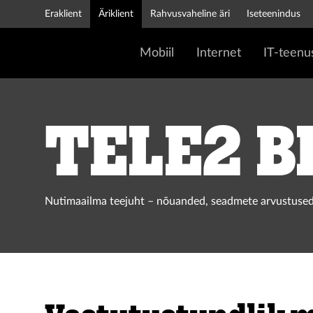
Eraklient
Äriklient
Rahvusvaheline äri
Iseteenindus
Mobiil
Internet
IT-teenu
Tele2 b
Nutimaailma teejuht – nõuanded, seadmete arvustused