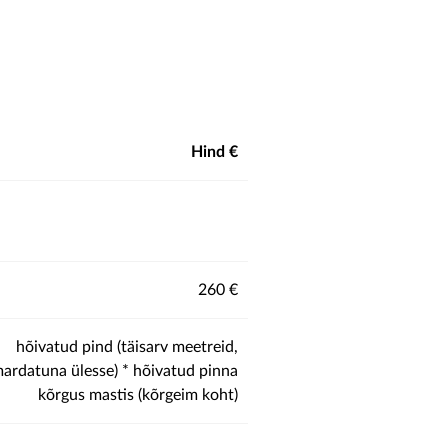
Hind €
260 €
hõivatud pind (täisarv meetreid,
ardatuna ülesse) * hõivatud pinna
kõrgus mastis (kõrgeim koht)