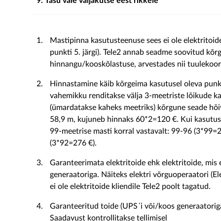
9. Tasu vale väljakutse eest rikkele
Mastipinna kasutusteenuse sees ei ole elektritoide
punkti 5. järgi). Tele2 annab seadme soovitud kõ
hinnangu/kooskõlastuse, arvestades nii tuulekoor
Hinnastamine käib kõrgeima kasutusel oleva punkt
vahemikku renditakse välja 3-meetriste lõikude k
(ümardatakse kaheks meetriks) kõrgune seade hõi
58,9 m, kujuneb hinnaks 60*2=120 €. Kui kasutuse
99-meetrise masti korral vastavalt: 99-96 (3*99=
(3*92=276 €).
Garanteerimata elektritoide ehk elektritoide, mis 
generaatoriga. Näiteks elektri võrguoperaatori (Ele
ei ole elektritoide kliendile Tele2 poolt tagatud.
Garanteeritud toide (UPS´i või/koos generaatorig
Saadavust kontrollitakse tellimisel