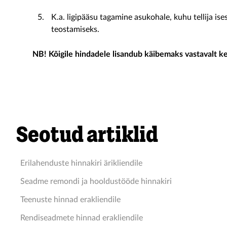
K.a. ligipääsu tagamine asukohale, kuhu tellija ises
teostamiseks.
NB! Kõigile hindadele lisandub käibemaks vastavalt k
Seotud artiklid
Erilahenduste hinnakiri ärikliendile
Seadme remondi ja hooldustööde hinnakiri
Teenuste hinnad erakliendile
Rendiseadmete hinnad erakliendile