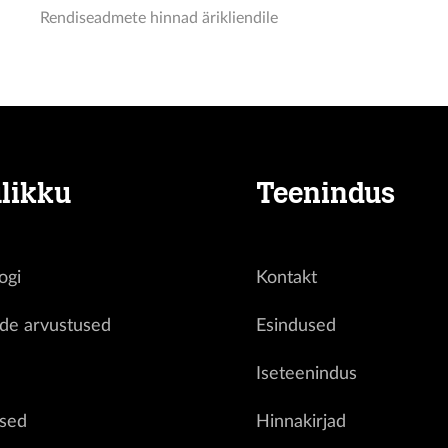
Rendiseadmete hinnad ärikliendile
likku
Teenindus
ogi
Kontakt
ide arvustused
Esindused
d
Iseteenindus
sed
Hinnakirjad