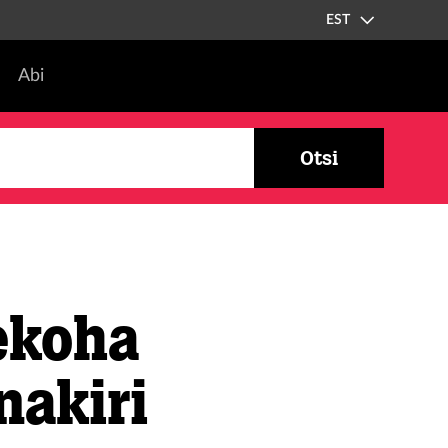
EST
Abi
Otsi
ekoha
nakiri