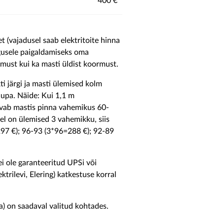
400 €
t (vajadusel saab elektritoite hinna
rgusele paigaldamiseks oma
must kui ka masti üldist koormust.
i järgi ja masti ülemised kolm
aupa. Näide: Kui 1,1 m
vab mastis pinna vahemikus 60-
l on ülemised 3 vahemikku, siis
297 €); 96-93 (3*96=288 €); 92-89
ei ole garanteeritud UPSi või
ktrilevi, Elering) katkestuse korral
a) on saadaval valitud kohtades.