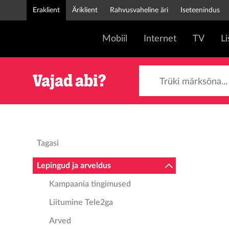
Eraklient
Äriklient
Rahvusvaheline äri
Iseteenindus
Mobiil
Internet
TV
L
Trüki märksõna...
Vajad abi?
Tagasi
Lepingud ja arveldus
Kampaania tingimused
Liitumine Tele2ga
Arved