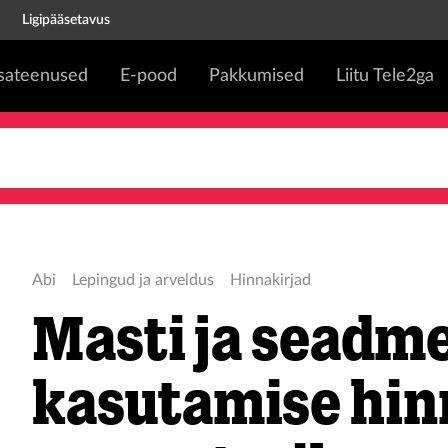
Ligipääsetavus
isateenused
E-pood
Pakkumised
Liitu Tele2ga
Abi
Lepingud ja arveldus
Hinnakirjad
Masti ja seadm
kasutamise hin