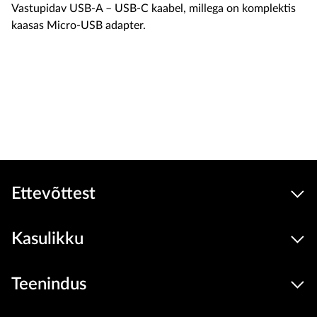
Vastupidav USB-A – USB-C kaabel, millega on komplektis
kaasas Micro-USB adapter.
14.9 €
Seadmed
hind
Lisa ostukorvi
Ettevõttest
Kasulikku
Teenindus