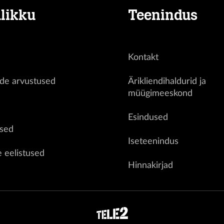
likku
Teenindus
Kontakt
ide arvustused
Ärikliendihaldurid ja
müügimeeskond
d
Esindused
sed
Iseteenindus
e eelistused
Hinnakirjad