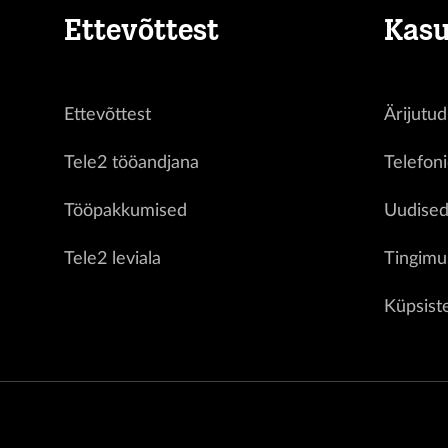
Ettevõttest
Kasu
Ettevõttest
Ärijutud
Tele2 tööandjana
Telefon
Tööpakkumised
Uudise
Tele2 leviala
Tingimu
Küpsist