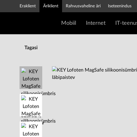
Eraklient
Äriklient
Rahvusvaheline äri
Iseteenindus
Mobiil
Internet
IT-teenu
Tagasi