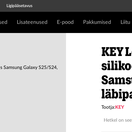
Ligipääsetavus
sed
Lisateenused
E-pood
Pakkumised
Liitu
KEY L
silik
Sams
läbip
Tootja:
KEY
Hetkel on see