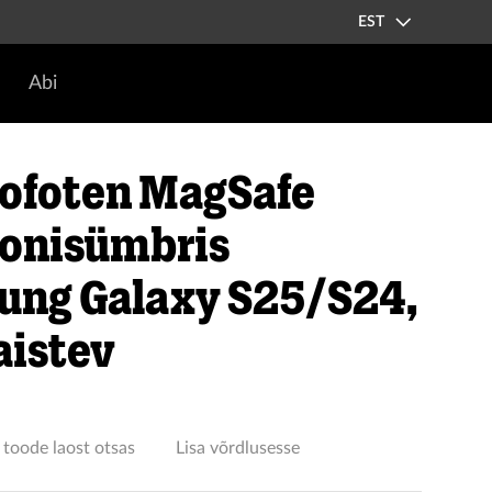
EST
Abi
ofoten MagSafe
oonisümbris
ung Galaxy S25/S24,
aistev
 toode laost otsas
Lisa võrdlusesse