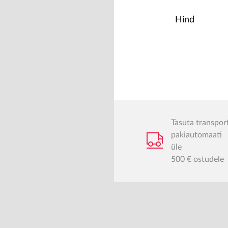
Hind
Tasuta transpor
pakiautomaati
üle
500 € ostudele