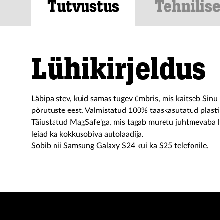
Tutvustus
Tehnilis
Lühikirjeldus
Läbipaistev, kuid samas tugev ümbris, mis kaitseb Sinu 
põrutuste eest. Valmistatud 100% taaskasutatud plasti
Täiustatud MagSafe'ga, mis tagab muretu juhtmevaba l
leiad ka kokkusobiva autolaadija.
Sobib nii Samsung Galaxy S24 kui ka S25 telefonile.