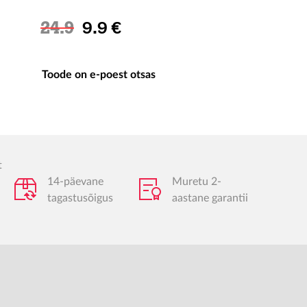
Soodushind
24.9
9.9 €
Toode on e-poest otsas
t
14-päevane
Muretu 2-
tagastusõigus
aastane garantii