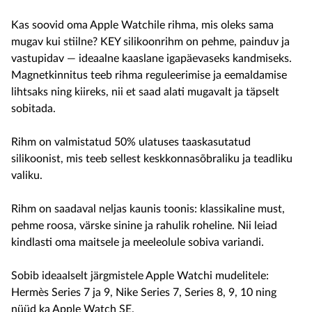
Kas soovid oma Apple Watchile rihma, mis oleks sama
mugav kui stiilne? KEY silikoonrihm on pehme, painduv ja
vastupidav — ideaalne kaaslane igapäevaseks kandmiseks.
Magnetkinnitus teeb rihma reguleerimise ja eemaldamise
lihtsaks ning kiireks, nii et saad alati mugavalt ja täpselt
sobitada.
Rihm on valmistatud 50% ulatuses taaskasutatud
silikoonist, mis teeb sellest keskkonnasõbraliku ja teadliku
valiku.
Rihm on saadaval neljas kaunis toonis: klassikaline must,
pehme roosa, värske sinine ja rahulik roheline. Nii leiad
kindlasti oma maitsele ja meeleolule sobiva variandi.
Sobib ideaalselt järgmistele Apple Watchi mudelitele:
Hermès Series 7 ja 9, Nike Series 7, Series 8, 9, 10 ning
nüüd ka Apple Watch SE.