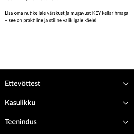
Lisa oma nutikellale värskust ja mugavust KEY kellarihmaga
– see on praktiline ja stiilne valik igale käele!
Soodus
34.9
14.9 €
Seadmed
hind
Toode on e-poest otsas
Ettevõttest
Kasulikku
Teenindus