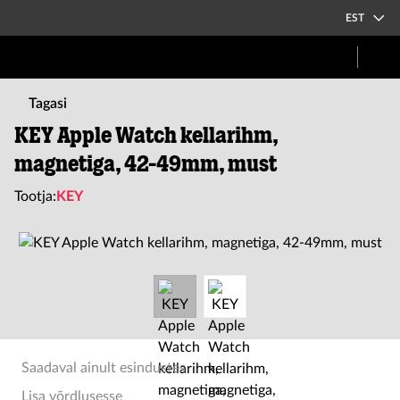
EST
Tagasi
KEY Apple Watch kellarihm,
magnetiga, 42-49mm, must
Tootja:
KEY
Saadaval ainult esindustes
Lisa võrdlusesse