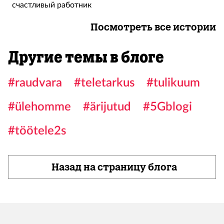
счастливый работник
Посмотреть все истории
Другие темы в блоге
#raudvara
#teletarkus
#tulikuum
#ülehomme
#ärijutud
#5Gblogi
#töötele2s
Назад на страницу блога