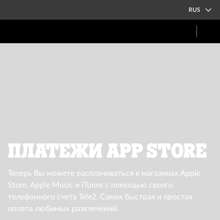
RUS
Платежи App Store
Теперь Вы можете расплачиваться в магазинах Apple
Store, Apple Music и iTunes с помощью своего
телефонного счета Tele2. Самая быстрая и простая
оплата любимых развлечений.