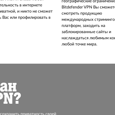
географические ограничени
тельность в интернете
Bitdefender VPN Вы сможет
иватной, и никто не сможет
смотреть продукцию
ь Вас или профилировать в
международных стриминго
платформ, заходить на
заблокированные сайты и
наслаждаться любимым ко
любой точке мира.
дан
PN?
 сохранить приватность своей