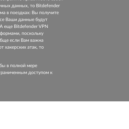
чных данных, то Bitdefender
ма в поездках: Вы получите
 все Ваши данные будут
А еще Bitdefender VPN
тформами, поскольку
обще если Вам важна
т хакерских атак, то
обы в полной мере
граниченным доступом к