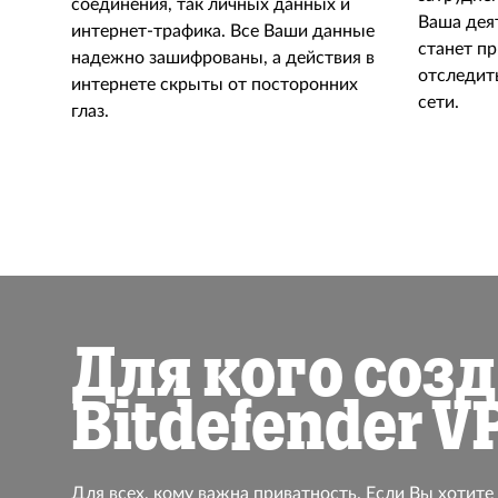
соединения, так личных данных и
Ваша дея
интернет-трафика. Все Ваши данные
станет пр
надежно зашифрованы, а действия в
отследит
интернете скрыты от посторонних
сети.
глаз.
Для кого соз
Bitdefender V
Для всех, кому важна приватность. Если Вы хотите