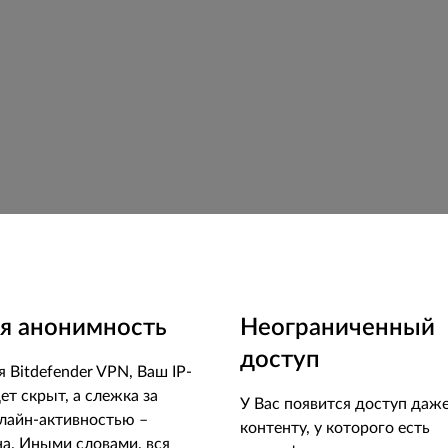
я анонимность
Неограниченный
доступ
 Bitdefender VPN, Ваш IP-
ет скрыт, а слежка за
У Вас появится доступ даже
лайн-активностью –
контенту, у которого есть
на. Иными словами, вся