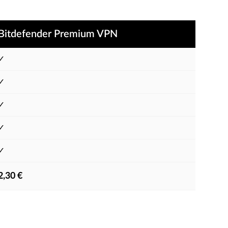
Bitdefender Premium VPN
✓
✓
✓
✓
✓
2,30 €