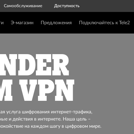
Самообслуживание
Доступность
ги
Э-магазин
Предложения
Подключайтесь к Tele2
ender
M VPN
ая услуга шифрования интернет-трафика,
ые и действия в интернете. Наша цель –
покойствие на каждом шагу в цифровом мире.