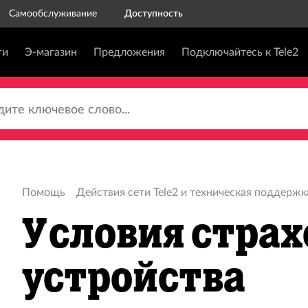
Самообслуживание
Доступность
ги
Э-магазин
Предложения
Подключайтесь к Tele2
те ключевое слово...
Помощь
Действия сети Tele2 и техническая поддержк
Условия страх
устройства