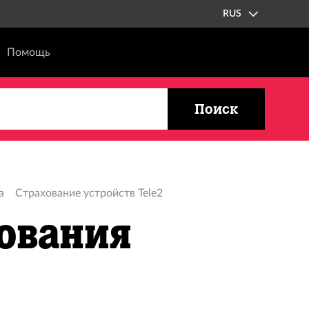
RUS
Помощь
Поиск
а
Страхование устройств Tele2
ования