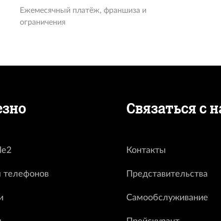
Ежемесячный платёж, франшиза и
ограничения
езно
Связаться с 
le2
Контакты
 телефонов
Представительства
и
Самообслуживание