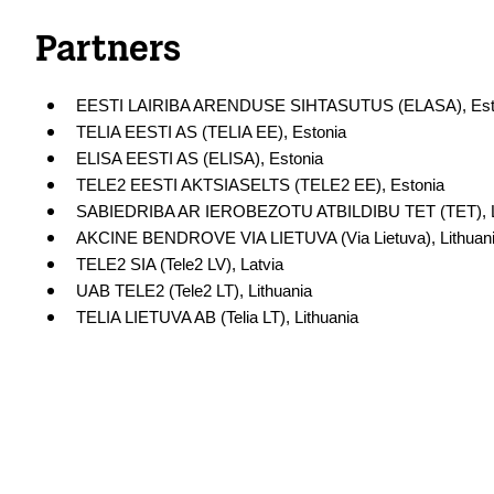
Partners
EESTI LAIRIBA ARENDUSE SIHTASUTUS (ELASA), Est
TELIA EESTI AS (TELIA EE), Estonia
ELISA EESTI AS (ELISA), Estonia
TELE2 EESTI AKTSIASELTS (TELE2 EE), Estonia
SABIEDRIBA AR IEROBEZOTU ATBILDIBU TET (TET), L
AKCINE BENDROVE VIA LIETUVA (Via Lietuva), Lithuan
TELE2 SIA (Tele2 LV), Latvia
UAB TELE2 (Tele2 LT), Lithuania
TELIA LIETUVA AB (Telia LT), Lithuania