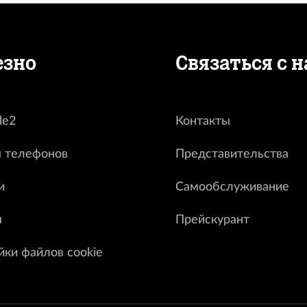
езно
Связаться с 
le2
Контакты
 телефонов
Представительства
и
Самообслуживание
я
Прейскурант
йки файлов cookie