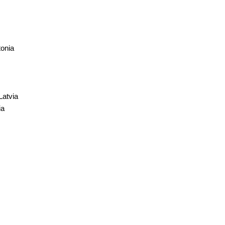
onia
atvia
ia