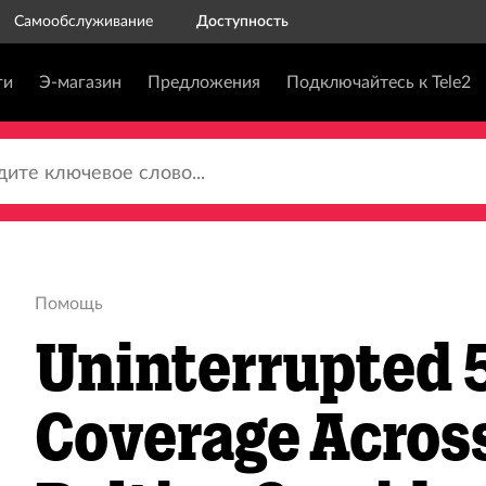
Самообслуживание
Доступность
ги
Э-магазин
Предложения
Подключайтесь к Tele2
те ключевое слово...
Помощь
Uninterrupted 
Coverage Across