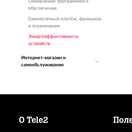
Обновление программного
обеспечения
Ежемесячный платёж, франшиза
и ограничения
Энергоэффективность
устройств
Интернет-магазин и
самообслуживание
О Tele2
Пол