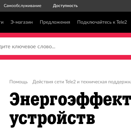
Самообслуживание
Доступность
ги
Э-магазин
Предложения
Подключайтесь к Tele2
те ключевое слово...
Помощь
Действия сети Tele2 и техническая поддержк
Энергоэффект
устройств