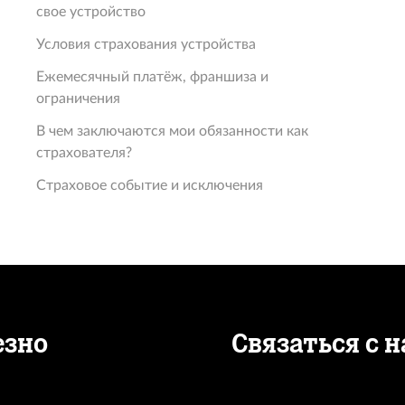
свое устройство
Условия страхования устройства
Ежемесячный платёж, франшиза и
ограничения
В чем заключаются мои обязанности как
страхователя?
Страховое событие и исключения
езно
Связаться с 