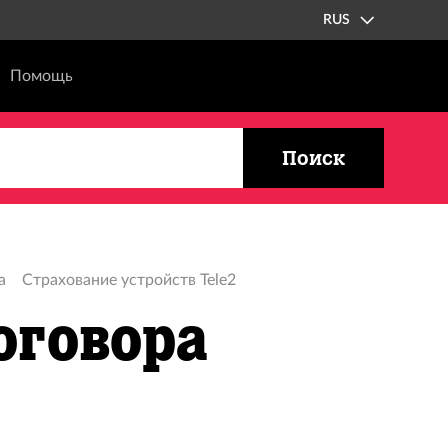
RUS
Помощь
Поиск
а
Страхование устройств Tele2
оговора