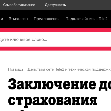
Самообслуживание
Доступность
ги
Э-магазин
Предложения
Подключайтесь к Tele2
те ключевое слово...
Помощь
Действия сети Tele2 и техническая поддержк
Заключение д
страхования