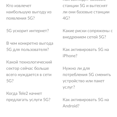
Кто извлечет
станции 5G и вытеснят
наибольшую выгоду из
ли они базовые станции
появления 5G?
4G?
5G ускорит интернет?
Какие риски сопряжены с
внедрением сетей 5G?
В чем конкретно выгода
5G для пользователя?
Как активировать 5G на
iPhone?
Какой технологический
сектор сейчас больше
Нужно ли для
всего нуждается в сети
потребления 5G сменить
5G?
устройство или пакет
услуг?
Когда Tele2 начнет
предлагать услуги 5G?
Как активировать 5G на
Android?