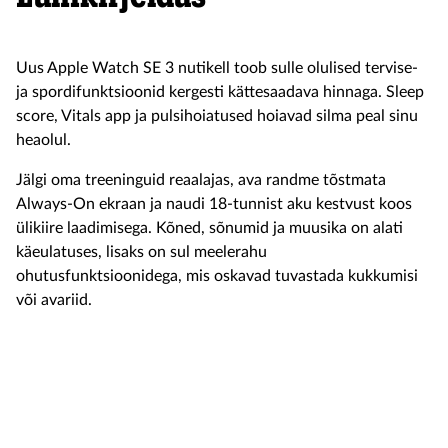
Uus Apple Watch SE 3 nutikell toob sulle olulised tervise-
ja spordifunktsioonid kergesti kättesaadava hinnaga. Sleep
score, Vitals app ja pulsihoiatused hoiavad silma peal sinu
heaolul.
Jälgi oma treeninguid reaalajas, ava randme tõstmata
Always-On ekraan ja naudi 18-tunnist aku kestvust koos
ülikiire laadimisega. Kõned, sõnumid ja muusika on alati
käeulatuses, lisaks on sul meelerahu
ohutusfunktsioonidega, mis oskavad tuvastada kukkumisi
või avariid.
Soodu
319
269 €
Seadmed
hind
Toode on e-poest otsas