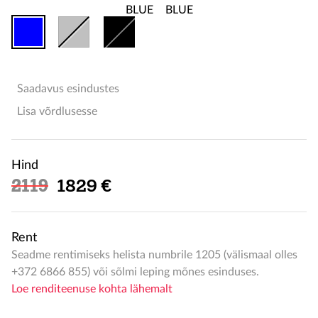
Saadavus esindustes
Lisa võrdlusesse
Hind
Soodushind
2119
1829 €
Rent
Seadme rentimiseks helista numbrile 1205 (välismaal olles
+372 6866 855) või sõlmi leping mõnes esinduses.
Loe renditeenuse kohta lähemalt