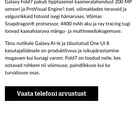
Galaxy Fold7 pakub tipptasemel kaameralahendust 200 MP
sensori ja ProVisual Engine’i toel, võimaldades teravaid ja
valgusrikkaid fotosid isegi hämaruses. Võimas
Snapdragon® protsessor, 4400 mAh aku ja ray tracing tugi
loovad kaasahaarava mängu- ja multimeediakogemuse.
Tänu nutikale Galaxy AI-le ja täiustatud One UI 8
kasutajaliidesele on produktiivsus ja isikupärastamine
mugavam kui kunagi varem. Fold7 on loodud neile, kes
ootavad rohkem nii võimsuse, paindlikkuse kui ka
turvalisuse osas.
Vaata telefoni arvustust
Soodus
2119
1829 €
Seadmed
hind