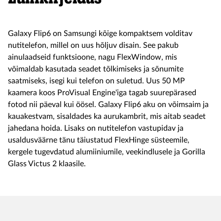
Galaxy Flip6 on Samsungi kõige kompaktsem volditav
nutitelefon, millel on uus hõljuv disain. See pakub
ainulaadseid funktsioone, nagu FlexWindow, mis
võimaldab kasutada seadet tõlkimiseks ja sõnumite
saatmiseks, isegi kui telefon on suletud. Uus 50 MP
kaamera koos ProVisual Engine'iga tagab suurepärased
fotod nii päeval kui öösel. Galaxy Flip6 aku on võimsaim ja
kauakestvam, sisaldades ka aurukambrit, mis aitab seadet
jahedana hoida. Lisaks on nutitelefon vastupidav ja
usaldusväärne tänu täiustatud FlexHinge süsteemile,
kergele tugevdatud alumiiniumile, veekindlusele ja Gorilla
Glass Victus 2 klaasile.