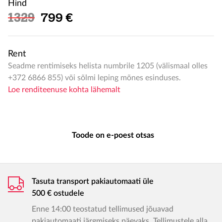
Hind
Soodushind
1329
799 €
Rent
Seadme rentimiseks helista numbrile 1205 (välismaal olles
+372 6866 855) või sõlmi leping mõnes esinduses.
Loe renditeenuse kohta lähemalt
Toode on e-poest otsas
Tasuta transport pakiautomaati üle
500 € ostudele
Enne 14:00 teostatud tellimused jõuavad
pakiautomaati järgmiseks päevaks. Tellimustele alla