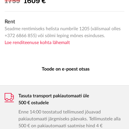
Soodushind
1759
1609 €
Rent
Seadme rentimiseks helista numbrile 1205 (välismaal olles
+372 6866 855) või sõlmi leping mõnes esinduses.
Loe renditeenuse kohta lähemalt
Toode on e-poest otsas
Tasuta transport pakiautomaati üle
500 € ostudele
Enne 14:00 teostatud tellimused jõuavad
pakiautomaati järgmiseks päevaks. Tellimustele alla
500 € on pakiautomaati saatmise hind 4 €