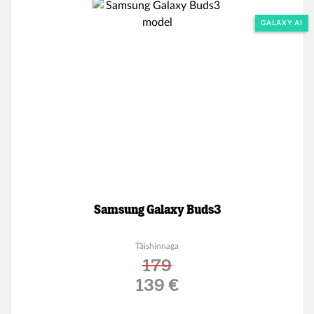
GALAXY AI
Samsung Galaxy Buds3
Täishinnaga
179
Soodushind
139 €