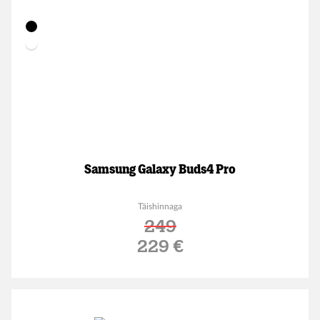
Samsung Galaxy Buds4 Pro
Täishinnaga
249
Soodushind
229 €