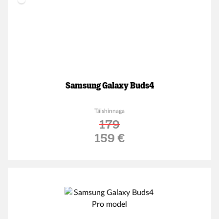
Samsung Galaxy Buds4
Täishinnaga
179
Soodushind
159 €