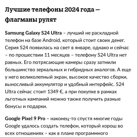
Лучшие телефоны 2024 года –
флагманы рулят
Samsung
Galaxy
S
24
Ultra
– лучший не раскладной
телефон на базе
Android
, который стоит своих денег.
Серия
S
24 появилась на свет в январе, однако и сейчас
– по прошествии 11 месяцев – телефону
S
24
Ultra
нет
равных. Его потрясающие камеры сразу затмили
большинство зеркальных и гибридных аналогов. А еще
у него великолепный экран, высокое качество сборки,
выносливый аккумулятор и удобный интерфейс.
S
24
Ultra
сейчас стоит 1349
€
, а при покупке в рамках
льготных кампаний можно также получить разные
бонусы и подарки.
Google
Pixel
9
Pro
– наконец-то спустя многие годы
Google
удалось создать телефон, который хорош во
всех отношениях – как в плане программного