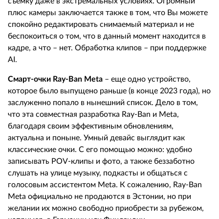
съемку даже в экстремальных условиях. Огромный
плюс камеры заключается также в том, что Вы можете
спокойно редактировать снимаемый материал и не
беспокоиться о том, что в данный момент находится в
кадре, а что – нет. Обработка клипов – при поддержке
AI
.
Смарт-очки
Ray
-
Ban
Meta
– еще одно устройство,
которое было выпущено раньше (в конце 2023 года), но
заслуженно попало в нынешний список. Дело в том,
что эта совместная разработка
Ray
-
Ban
и
Meta
,
благодаря своим эффективным обновлениям,
актуальна и поныне. Умный девайс выглядит как
классические очки. С его помощью можно: удобно
записывать
POV
-клипы и фото, а также беззаботно
слушать на улице музыку, подкасты и общаться с
голосовым ассистентом
Meta
. К сожалению,
Ray
-
Ban
Meta
официально не продаются в Эстонии, но при
желании их можно свободно приобрести за рубежом,