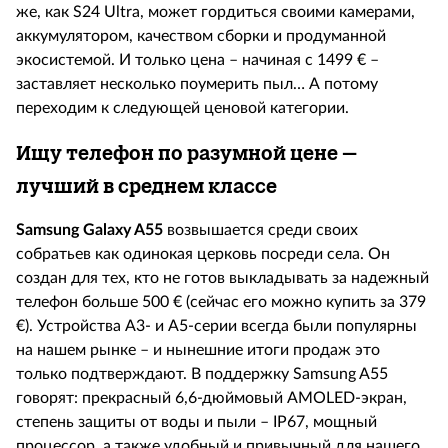
же, как
S
24
Ultra
, может гордиться своими камерами,
аккумулятором, качеством сборки и продуманной
экосистемой. И только цена – начиная с 1499
€ –
заставляет несколько поумерить пыл… А потому
переходим к следующей ценовой категории.
Ищу телефон по разумной цене –
лучший в среднем классе
Samsung
Galaxy
A
55
возвышается среди своих
собратьев как одинокая церковь посреди села. Он
создан для тех, кто не готов выкладывать за надежный
телефон больше 500
€ (сейчас его можно купить за 379
€). Устройства А3- и А5-серии всегда были популярны
на нашем рынке – и нынешние итоги продаж это
только подтверждают. В поддержку
Samsung
A
55
говорят: прекрасный 6,6-дюймовый
AMOLED
-экран,
степень защиты от воды и пыли –
IP
67, мощный
процессор, а также удобный и привычный для нашего