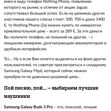
имел в виду телефон
Nothing
Phone
, появлению
которого на рынке, в отличие от акции
Jaguar
,
сопутствовал большой успех. Если на ценниках других
участников нашего списка стоит: 500, 700 и даже 1400
€
, то
Nothing
Phone
(2
a
) можно купить по невероятно
привлекательной цене – всего за 289
€
. За эти деньги
Вы получите телефон, не похожий на другие, – с
мощными камерами, долгоиграющим аккумулятором и
удобным интерфейсом.
Тсс… Ну а если Вам хочется выделиться на фоне других
пользователей, то советую присмотреться к складному
Samsung
Galaxy
Flip
6, который сейчас можно
приобрести по довольно разумной цене…
Пой песню, пой… – выбираем лучшие
наушники
Samsung
Galaxy
Buds
3
Pro
– это, пожалуй, лучшие