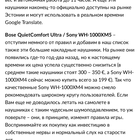
вес и автономная работа до 11 часов. А еще эти
наушники наконец-то официально доступны на рынке
Эстонии и могут использовать в реальном времени
Google
Translate
.
Bose
QuietComfort
Ultra
/
Sony
WH
-1000
XM
5
–
отступим немного от правил и добавим в наш список
также эти большие накладные наушники. На рынке они
появились где-то год-два назад, но к настоящему
времени их цена успела существенно снизиться (в
среднем такие наушники стоят 300 – 350
€
, а
Sony
WH
-
1000
XM
4 сейчас можно купить всего за 199
€
). Так что
качественные
Sony
WH
-1000
XM
4 можно смело
рекомендовать широкому кругу пользователей. Если
Вам еще не доводилось летать на самолете в
наушниках с таким чудесным шумоподавлением, то уж
поверьте – они, в принципе, изменят правила игры.
Воспринимайте их покупку как инвестицию в
собственные нервы и нормальный слух на старости