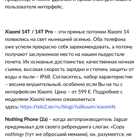
пользователя интерфейс.
Xiaomi
14
T
/ 14
T
Pro
– эти прямые потомки
Xiaomi
14
появились на свет нынешней осенью. Оба телефона
уже успели прекрасно себя зарекомендовать, а потому
получают заслуженное место на нашем пьедестале
почета. Их основные достоинства: качественная ночная
съемка, высокая скорость зарядки и степень защиты от
воды и пыли –
IP
68. Согласитесь, набор характеристик
– весьма внушительный, особенно если Вы на ты с
интерфейсом
Xiaomi
. Цена – от 599 €. Подробнее с
моделями
Xiaomi
можно ознакомиться
здесь
:
https://tele2.ee/ru/blogi/tulikuum/xiaomi4t.
Nothing
Phone
(2
a
)
– когда автопроизводитель
Jaguar
придумывал для своего ребрендинга слоган: «
Copy
nothing
» (тут же обросший мемами), он, разумеется, не