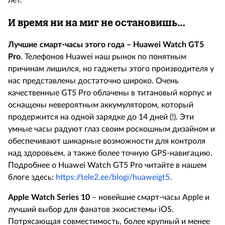
лет.
И время ни на миг не остановишь…
Лучшие смарт-часы этого года –
Huawei
Watch
GT
5
Pro
. Телефонов
Huawei
наш рынок по понятным
причинам лишился, но гаджеты этого производителя у
нас представлены достаточно широко. Очень
качественные
GT
5
Pro
облачены в титановый корпус и
оснащены невероятным
аккумулятором, который
продержится на одной зарядке до
14 дней (!). Эти
умные часы
радуют глаз своим роскошным дизайном и
обеспечивают шикарные возможности для контроля
над здоровьем, а также более точную
GPS
-навигацию.
Подробнее о
Huawei
Watch
GT
5
Pro
читайте в нашем
блоге здесь
:
https://tele2.ee/blogi/huaweigt5
.
Apple
Watch
Series
10
– новейшие смарт-часы
Apple
и
лучший выбор для фанатов экосистемы
iOS
.
Потрясающая совместимость, более крупный и менее