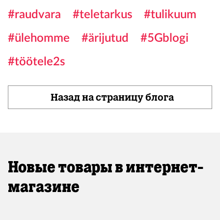
#raudvara
#teletarkus
#tulikuum
#ülehomme
#ärijutud
#5Gblogi
#töötele2s
Назад на страницу блога
Новые товары в интернет-
магазине