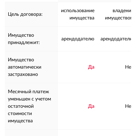
использование
владение
Цель договора:
имущества
имуществом
Имущество
арендодателю
арендодателю
принадлежит:
Имущество
автоматически
Да
Нет
застраховано
Месячный платеж
уменьшен с учетом
остаточной
Да
Нет
стоимости
имущества