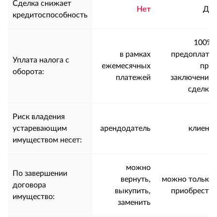
Сделка снижает
Нет
Да
кредитоспособность
100%
в рамках
предоплата
Уплата налога с
ежемесячных
при
оборота:
платежей
заключении
сделки
Риск владения
устаревающим
арендодатель
клиент
имуществом несет:
можно
По завершении
вернуть,
можно только
договора
выкупить,
приобрести
имущество:
заменить