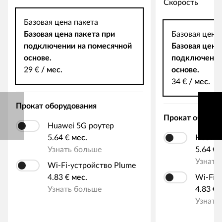
Скорость
Базовая цена пакета
Базовая цена пакета при
Базовая цена
подключении на помесячной
Базовая цена
основе.
подключении
29 €
/
мес.
основе.
34 €
/
мес.
Прокат оборудования
Прокат оборуд
Huawei 5G роутер
5.64 €
мес.
Huawei
Узнать больше
5.64 €
Узнать
Wi-Fi-устройство Plume
4.83 €
мес.
Wi-Fi-
Узнать больше
4.83 €
Узнать