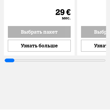
29 €
мес.
Выбрать пакет
Выбра
Узнать больше
Узнат
Посмотреть и сравнить все
пакеты