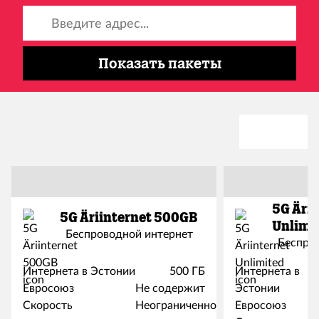
Введите адрес...
Показать пакеты
5G Ärii
5G Äriinternet 500GB
Unlimi
Беспроводной интернет
Беспро
Интернета в Эстонии
500 ГБ
Интернета в
Евросоюз
Не содержит
Эстонии
Скорость
Неограниченно
Евросоюз