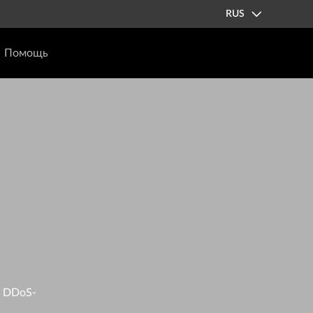
RUS
Помощь
к DDoS-