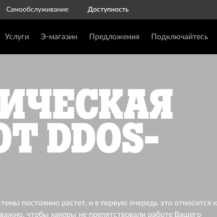
Самообслуживание
Доступность
Услуги
Э-магазин
Предложения
Подключайтесь
ическая
т DDoS-
темы постоянно растет, и в первую очередь это относится 
 нас важно, чтобы хакеры не препятствовали работе Вашего