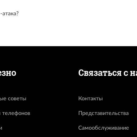
-атака?
езно
Связаться с 
ые советы
Контакты
 телефонов
Представительства
и
Самообслуживание