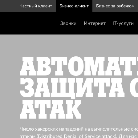
Частный клиент
Бизнес-клиент
Бизнес за рубежом
Звонки
Интернет
IT-услуги
Автомат
защита о
атак
Число хакерских нападений на вычислительные сис
атакам (Distributed Denial of Service attack). Для