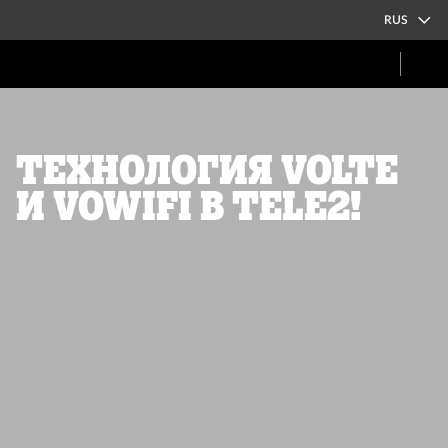
RUS
Технология VoLTE
и VoWiFi в TELE2!