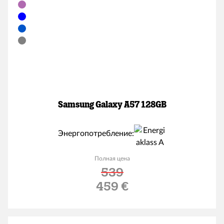
Samsung Galaxy A57 128GB
Энергопотребление:
Полная цена
539
Льготная цена
459 €