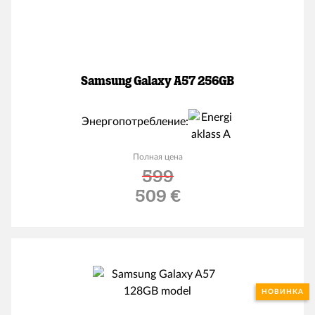
Samsung Galaxy A57 256GB
Энергопотребление:
Полная цена
599
Льготная цена
509 €
НОВИНКА