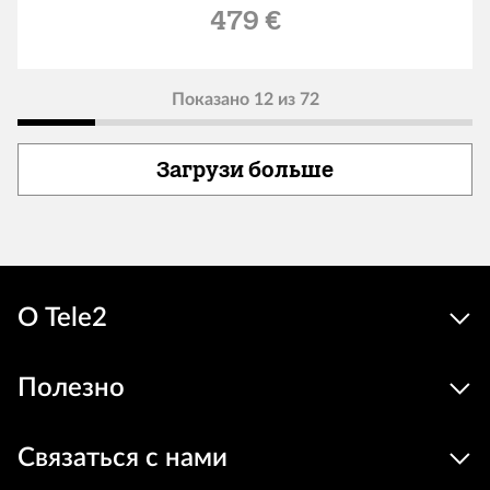
Льготная цена
479 €
Показано 12 из 72
Загрузи больше
О Tele2
Полезно
Связаться с нами