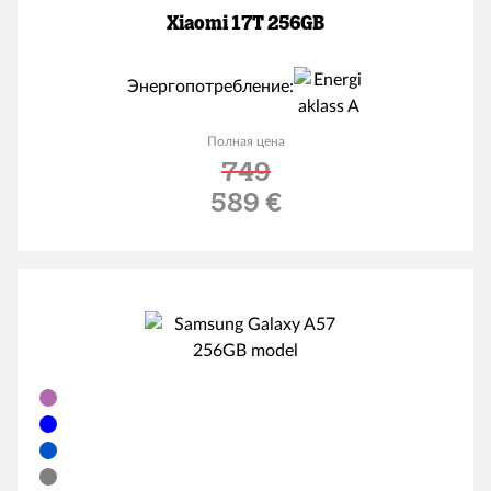
Xiaomi 17T 256GB
Энергопотребление:
Полная цена
749
Льготная цена
589 €