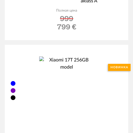
Полная цена
999
Льготная цена
799 €
НОВИНКА